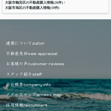
大阪市鶴見区の不動産購入情報(26件)
大阪市旭区の不動産購入情報(18件)
建築について
zutto+
不動産売却
sale appraisal
お客様の声
customer reviews
スタッフ紹介
staff
会社概要
company info
アクセスマップ
access map
採用情報
recruitment