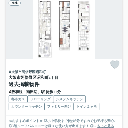
売地
大阪市阿倍野区昭和町
大阪市阿倍野区昭和町2丁目
過去掲載物件
阪和線「南田辺」駅 徒歩11分
都市ガス
フローリング
システムキッチン
カウンターキッチン
ファミリー向け
トイレ２ヶ所
≪おすすめポイント≫ ◎小中学校まで徒歩8分ですのでお子様も安心♪
◎3階ルーフバルコニーは様々な使い方が出来ます！ ◎...
もっと見る