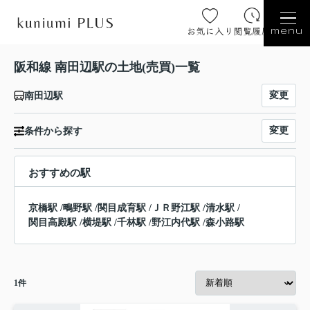
お気に入り
閲覧履歴
menu
阪和線 南田辺駅の土地(売買)一覧
変更
南田辺駅
変更
条件から探す
おすすめの駅
京橋駅
/
鴫野駅
/
関目成育駅
/
ＪＲ野江駅
/
清水駅
/
関目高殿駅
/
横堤駅
/
千林駅
/
野江内代駅
/
森小路駅
1
件