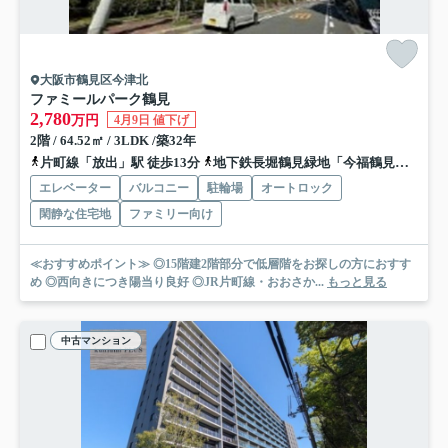
大阪市鶴見区今津北
ファミールパーク鶴見
2,780
万円
4月9日 値下げ
2階 / 64.52㎡ / 3LDK /築32年
片町線「放出」駅 徒歩13分
地下鉄長堀鶴見緑地「今福鶴見」駅 徒歩20分
エレベーター
バルコニー
駐輪場
オートロック
閑静な住宅地
ファミリー向け
≪おすすめポイント≫ ◎15階建2階部分で低層階をお探しの方におすす
め ◎西向きにつき陽当り良好 ◎JR片町線・おおさか...
もっと見る
中古マンション