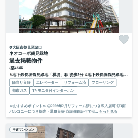
大阪市鶴見区諸口
ネオコーポ鶴見緑地
過去掲載物件
/築46年
地下鉄長堀鶴見緑地「横堤」駅 徒歩5分
地下鉄長堀鶴見緑地「鶴見緑地」駅 徒歩14分
陽当り良好
エレベーター
リフォーム済
フローリング
都市ガス
TVモニタ付インターホン
≪おすすめポイント≫ ◎2026年2月リフォーム済につき即入居可 ◎3面
バルコニーにつき採光・通風良好 ◎設備保証付で安...
もっと見る
中古マンション