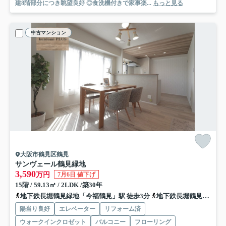
建8階部分につき眺望良好 ◎食洗機付きで家事楽...
もっと見る
中古マンション
大阪市鶴見区鶴見
サンヴェール鶴見緑地
3,590
万円
7月6日 値下げ
15階 / 59.13㎡ / 2LDK /築30年
地下鉄長堀鶴見緑地「今福鶴見」駅 徒歩3分
地下鉄長堀鶴見緑地「横堤」駅 徒歩18分
陽当り良好
エレベーター
リフォーム済
ウォークインクロゼット
バルコニー
フローリング