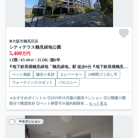
大阪市鶴見区浜
シティテラス鶴見緑地公園
5,400
万円
11階 / 65.40㎡ / 2LDK /築6年
地下鉄長堀鶴見緑地「鶴見緑地」駅 徒歩9分
地下鉄長堀鶴見緑地「横堤」駅 徒歩11分
ペット相談
陽当り良好
エレベーター
24時間ゴミ出し可
ウォークインクロゼット
バルコニー
≪おすすめポイント≫ ◎2019年10月築の築浅マンション ◎12階建11階
部分で眺望良好 ◎ペット飼育可※規約制限有 ...
もっと見る
中古マンション