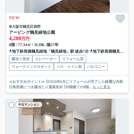
NEW
大阪市鶴見区焼野
アービング鶴見緑地公園
4,280
万円
8階 / 77.34㎡ / 3LDK /築27年
地下鉄長堀鶴見緑地「鶴見緑地」駅 徒歩7分
地下鉄長堀鶴見緑地「門真南」駅 徒歩13分
陽当り良好
エレベーター
リフォーム済
ウォークインクロゼット
バス・トイレ別
バルコニー
≪おすすめポイント≫ ◎2026年6月にリフォームが完了した綺麗な内装
◎角部屋につき陽当たり通風良好 ◎9階建ての8階...
もっと見る
中古マンション