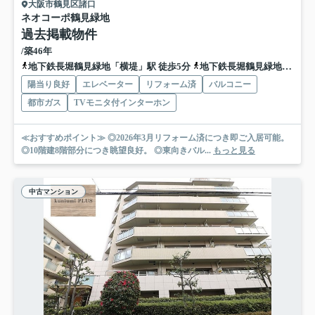
大阪市鶴見区諸口
ネオコーポ鶴見緑地
過去掲載物件
/築46年
地下鉄長堀鶴見緑地「横堤」駅 徒歩5分
地下鉄長堀鶴見緑地「鶴見緑地」駅 徒歩14分
陽当り良好
エレベーター
リフォーム済
バルコニー
都市ガス
TVモニタ付インターホン
≪おすすめポイント≫ ◎2026年3月リフォーム済につき即ご入居可能。
◎10階建8階部分につき眺望良好。 ◎東向きバル...
もっと見る
中古マンション