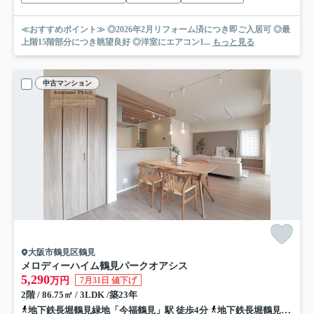
≪おすすめポイント≫ ◎2026年2月リフォーム済につき即ご入居可 ◎最
上階15階部分につき眺望良好 ◎洋室にエアコン1...
もっと見る
中古マンション
大阪市鶴見区鶴見
メロディーハイム鶴見パークオアシス
5,290
万円
7月31日 値下げ
2階 / 86.75㎡ / 3LDK /築23年
地下鉄長堀鶴見緑地「今福鶴見」駅 徒歩4分
地下鉄長堀鶴見緑地「蒲生四丁目」駅 徒歩18分