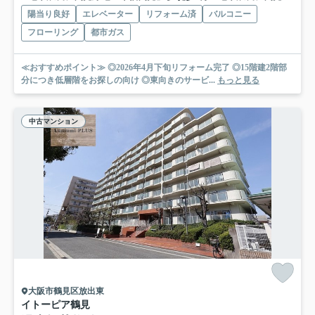
陽当り良好
エレベーター
リフォーム済
バルコニー
フローリング
都市ガス
≪おすすめポイント≫ ◎2026年4月下旬リフォーム完了 ◎15階建2階部
分につき低層階をお探しの向け ◎東向きのサービ...
もっと見る
中古マンション
大阪市鶴見区放出東
イトーピア鶴見