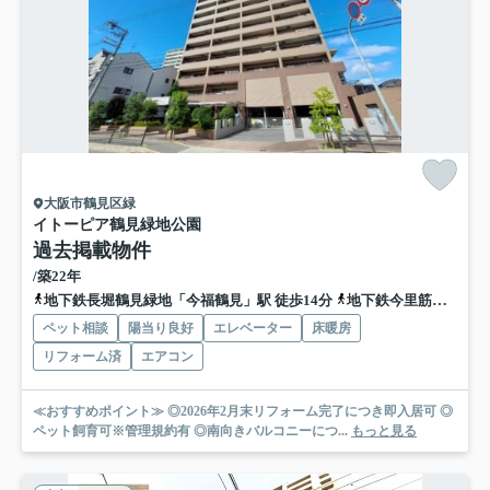
大阪市鶴見区緑
イトーピア鶴見緑地公園
過去掲載物件
/築22年
地下鉄長堀鶴見緑地「今福鶴見」駅 徒歩14分
地下鉄今里筋線「新森古市」駅 徒歩17分
ペット相談
陽当り良好
エレベーター
床暖房
リフォーム済
エアコン
≪おすすめポイント≫ ◎2026年2月末リフォーム完了につき即入居可 ◎
ペット飼育可※管理規約有 ◎南向きバルコニーにつ...
もっと見る