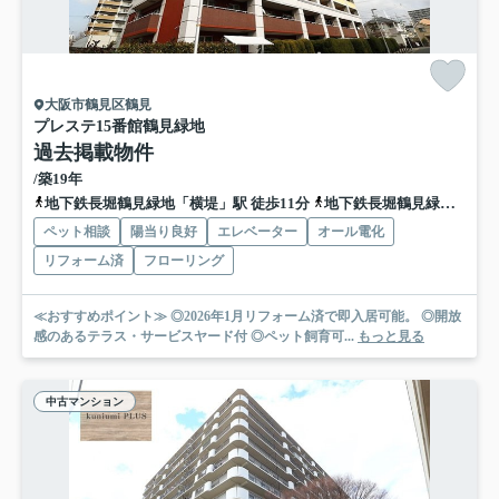
大阪市鶴見区鶴見
プレステ15番館鶴見緑地
過去掲載物件
/築19年
地下鉄長堀鶴見緑地「横堤」駅 徒歩11分
地下鉄長堀鶴見緑地「今福鶴見」駅 徒歩15分
ペット相談
陽当り良好
エレベーター
オール電化
リフォーム済
フローリング
≪おすすめポイント≫ ◎2026年1月リフォーム済で即入居可能。 ◎開放
感のあるテラス・サービスヤード付 ◎ペット飼育可...
もっと見る
中古マンション