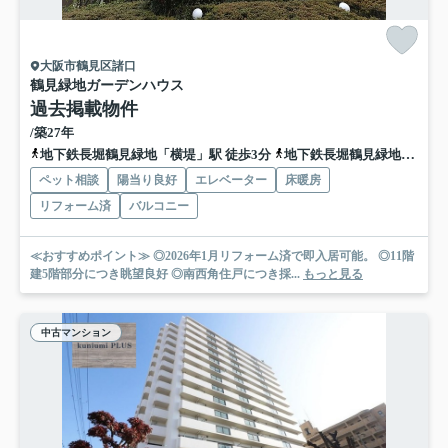
大阪市鶴見区諸口
鶴見緑地ガーデンハウス
過去掲載物件
/築27年
地下鉄長堀鶴見緑地「横堤」駅 徒歩3分
地下鉄長堀鶴見緑地「鶴見緑地」駅 徒歩14分
ペット相談
陽当り良好
エレベーター
床暖房
リフォーム済
バルコニー
≪おすすめポイント≫ ◎2026年1月リフォーム済で即入居可能。 ◎11階
建5階部分につき眺望良好 ◎南西角住戸につき採...
もっと見る
中古マンション