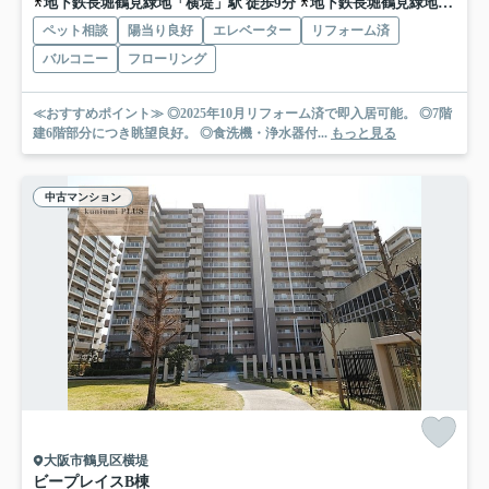
地下鉄長堀鶴見緑地「横堤」駅 徒歩9分
地下鉄長堀鶴見緑地「鶴見緑地」駅 徒歩11分
ペット相談
陽当り良好
エレベーター
リフォーム済
バルコニー
フローリング
≪おすすめポイント≫ ◎2025年10月リフォーム済で即入居可能。 ◎7階
建6階部分につき眺望良好。 ◎食洗機・浄水器付...
もっと見る
中古マンション
大阪市鶴見区横堤
ビープレイスB棟