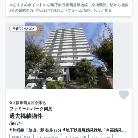
≪おすすめポイント≫ ◎地下鉄長堀鶴見緑地線「今福鶴見」駅から徒歩
1分の超駅チカ♪ ◎2025年8月31日リフォーム済の...
もっと見る
中古マンション
大阪市鶴見区今津北
ファミールパーク鶴見
過去掲載物件
/築32年
片町線「放出」駅 徒歩12分
地下鉄長堀鶴見緑地「今福鶴見」駅 徒歩20分