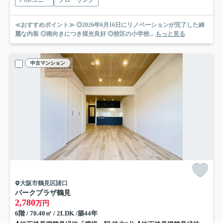
≪おすすめポイント≫ ◎2026年6月16日にリノベーションが完了した綺
麗な内装 ◎南向きにつき採光良好 ◎校区の小学校...
もっと見る
中古マンション
大阪市鶴見区諸口
パークプラザ鶴見
2,780
万円
6階 / 70.40㎡ / 2LDK /築44年