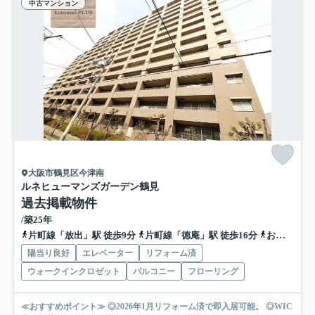
中古マンション
大阪市鶴見区今津南
ルネヒューマンズガーデン鶴見
過去掲載物件
/築25年
片町線「放出」駅 徒歩9分
片町線「徳庵」駅 徒歩16分
おおさか東線「高井田中央」駅 徒歩23分
陽当り良好
エレベーター
リフォーム済
ウォークインクロゼット
バルコニー
フローリング
≪おすすめポイント≫ ◎2026年1月リフォーム済で即入居可能。 ◎WIC