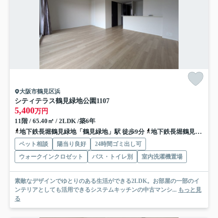
大阪市鶴見区浜
シティテラス鶴見緑地公園
1107
5,400
万円
11階 / 65.40㎡ / 2LDK /築6年
地下鉄長堀鶴見緑地「鶴見緑地」駅 徒歩9分
地下鉄長堀鶴見緑地「横堤」駅 徒歩13分
ペット相談
陽当り良好
24時間ゴミ出し可
ウォークインクロゼット
バス・トイレ別
室内洗濯機置場
素敵なデザインでゆとりのある生活ができる2LDK。お部屋の一部のイ
ンテリアとしても活用できるシステムキッチンの中古マンシ...
もっと見
る