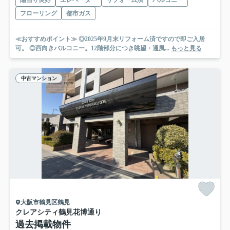
陽当り良好
エレベーター
リフォーム済
バルコニー
フローリング
都市ガス
≪おすすめポイント≫ ◎2025年9月末リフォーム済ですので即ご入居
可。 ◎西向きバルコニー。12階部分につき眺望・通風...
もっと見る
中古マンション
大阪市鶴見区鶴見
クレアシティ鶴見花博通り
過去掲載物件