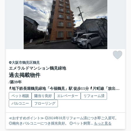
大阪市鶴見区鶴見
エメラルドマンション鶴見緑地
過去掲載物件
/築39年
地下鉄長堀鶴見緑地「今福鶴見」駅 徒歩11分
片町線「放出」駅 徒歩16分
ペット相談
陽当り良好
エレベーター
リフォーム済
バルコニー
フローリング
≪おすすめポイント≫ ◎2024年10月リフォーム済につき即ご入居可。
◎南向きバルコニーにつき採光良好。 ◎ペット飼育...
もっと見る