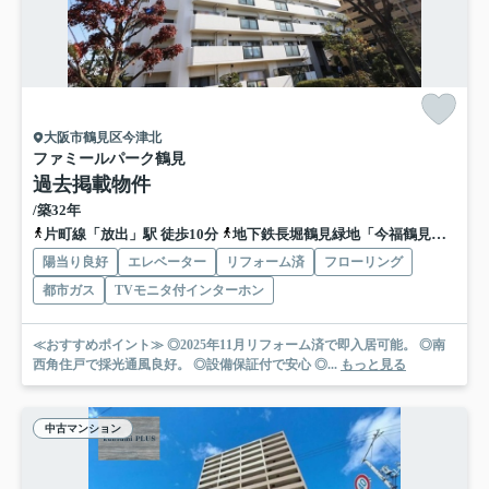
大阪市鶴見区今津北
ファミールパーク鶴見
過去掲載物件
/築32年
片町線「放出」駅 徒歩10分
地下鉄長堀鶴見緑地「今福鶴見」駅 徒歩20分
陽当り良好
エレベーター
リフォーム済
フローリング
都市ガス
TVモニタ付インターホン
≪おすすめポイント≫ ◎2025年11月リフォーム済で即入居可能。 ◎南
西角住戸で採光通風良好。 ◎設備保証付で安心 ◎...
もっと見る
中古マンション