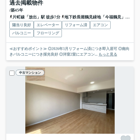
過去掲載物件
/築45年
片町線「放出」駅 徒歩7分
地下鉄長堀鶴見緑地「今福鶴見」駅 徒歩17分
陽当り良好
エレベーター
リフォーム済
エアコン
バルコニー
フローリング
≪おすすめポイント≫ ◎2026年3月リフォーム済につき即入居可 ◎南向
きバルコニーにつき採光良好 ◎洋室2室にエアコン...
もっと見る
中古マンション