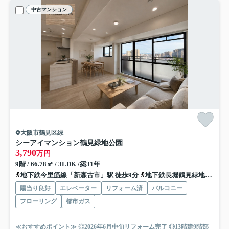
中古マンション
大阪市鶴見区緑
シーアイマンション鶴見緑地公園
3,790
万円
9階 / 66.78㎡ / 3LDK /築31年
地下鉄今里筋線「新森古市」駅 徒歩9分
地下鉄長堀鶴見緑地「今福鶴見」駅 徒歩15分
陽当り良好
エレベーター
リフォーム済
バルコニー
フローリング
都市ガス
≪おすすめポイント≫ ◎2026年6月中旬リフォーム完了 ◎13階建9階部