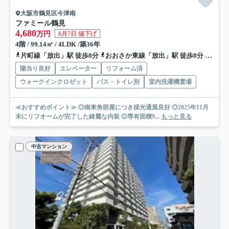
大阪市鶴見区今津南
ファミール鶴見
4,680
万円
6月7日 値下げ
4階 / 99.14㎡ / 4LDK /築36年
片町線「放出」駅 徒歩8分
おおさか東線「放出」駅 徒歩8分
地下鉄
陽当り良好
エレベーター
リフォーム済
ウォークインクロゼット
バス・トイレ別
室内洗濯機置場
≪おすすめポイント≫ ◎南東角部屋につき採光通風良好 ◎2025年11月
末にリフオームが完了した綺麗な内装 ◎専有面積9...
もっと見る
中古マンション