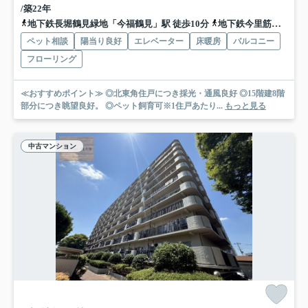
/築22年
地下鉄長堀鶴見緑地「今福鶴見」駅 徒歩10分
地下鉄今里筋線「新森古市」駅 徒歩15分
ペット相談
陽当り良好
エレベーター
床暖房
バルコニー
フローリング
≪おすすめポイント≫ ◎北東角住戸につき採光・通風良好 ◎15階建8階
部分につき眺望良好。 ◎ペット飼育可※1住戸あたり...
もっと見る
中古マンション