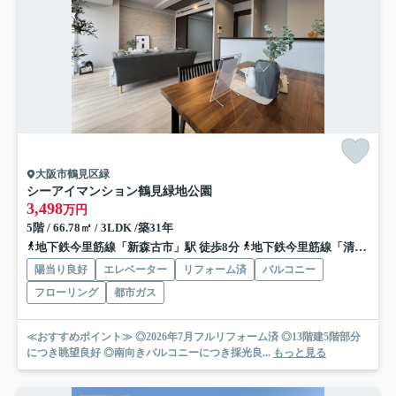
大阪市鶴見区緑
シーアイマンション鶴見緑地公園
3,498
万円
5階 / 66.78㎡ / 3LDK /築31年
地下鉄今里筋線「新森古市」駅 徒歩8分
地下鉄今里筋線「清水」駅 徒歩16分
陽当り良好
エレベーター
リフォーム済
バルコニー
フローリング
都市ガス
≪おすすめポイント≫ ◎2026年7月フルリフォーム済 ◎13階建5階部分
につき眺望良好 ◎南向きバルコニーにつき採光良...
もっと見る