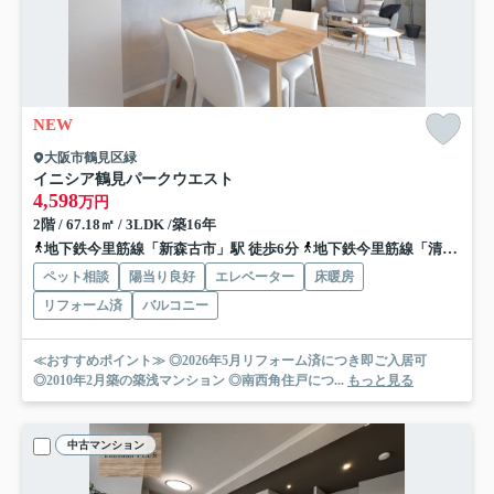
NEW
大阪市鶴見区緑
イニシア鶴見パークウエスト
4,598
万円
2階 / 67.18㎡ / 3LDK /築16年
地下鉄今里筋線「新森古市」駅 徒歩6分
地下鉄今里筋線「清水」駅 徒歩13分
ペット相談
陽当り良好
エレベーター
床暖房
リフォーム済
バルコニー
≪おすすめポイント≫ ◎2026年5月リフォーム済につき即ご入居可
◎2010年2月築の築浅マンション ◎南西角住戸につ...
もっと見る
中古マンション