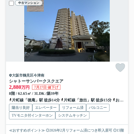
中古マンション
大阪市鶴見区今津南
シャトーサンパークスクエア
2,880
万円
7月27日 値下げ
8階 / 62.65㎡ / 3LDK /築39年
片町線「徳庵」駅 徒歩14分
片町線「放出」駅 徒歩15分
おおさか東線「高井田中央」駅 徒歩24分
陽当り良好
エレベーター
リフォーム済
バルコニー
TVモニタ付インターホン
システムキッチン
≪おすすめポイント≫ ◎2026年2月リフォーム済につき即入居可 ◎15階