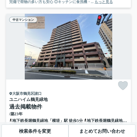
完備で荷物の多い方も安心 ◎キッチンに食洗機・...
もっと見る
中古マンション
大阪市鶴見区諸口
ユニハイム鶴見緑地
過去掲載物件
/築23年
地下鉄長堀鶴見緑地「横堤」駅 徒歩5分
地下鉄長堀鶴見緑地「鶴見緑地」駅 徒歩15分
陽当り良好
エレベーター
リフォーム済
検索条件を変更
まとめてお問い合わせ
ウォークインクロゼット
フローリング
駐輪場