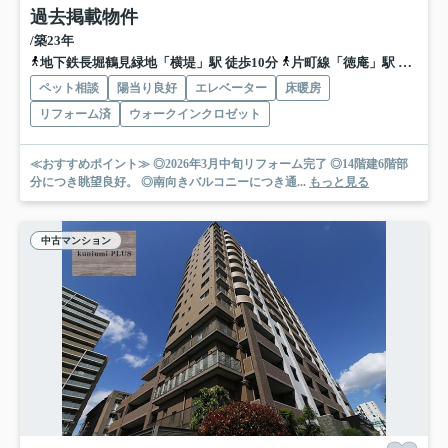
過去掲載物件
/築23年
地下鉄長堀鶴見緑地「横堤」駅 徒歩10分
片町線「徳庵」駅 徒歩15分
ペット相談
陽当り良好
エレベーター
床暖房
リフォーム済
ウォークインクロゼット
≪おすすめポイント≫ ◎2026年3月中旬リフォーム完了 ◎14階建6階部
分につき眺望良好。 ◎南向きバルコニーにつき通...
もっと見る
中古マンション