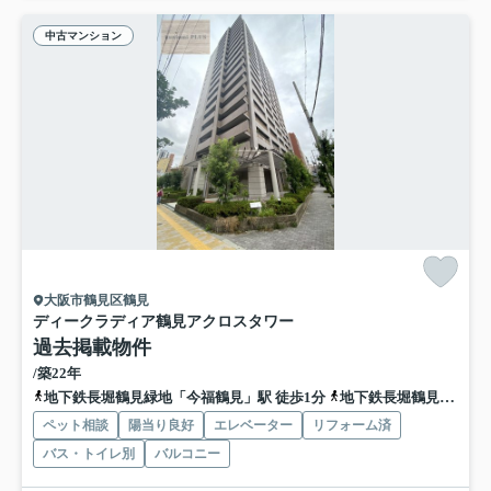
中古マンション
大阪市鶴見区鶴見
ディークラディア鶴見アクロスタワー
過去掲載物件
/築22年
地下鉄長堀鶴見緑地「今福鶴見」駅 徒歩1分
地下鉄長堀鶴見緑地「横堤」駅 徒歩16分
ペット相談
陽当り良好
エレベーター
リフォーム済
バス・トイレ別
バルコニー