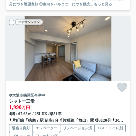
分につき眺望良好 ◎南向きバルコニーにつき採光...
もっと見る
中古マンション
大阪市鶴見区今津中
シャトー三愛
1,990
万円
4階 / 67.63㎡ / 2SLDK /築51年
片町線「徳庵」駅 徒歩8分
片町線「放出」駅 徒歩20分
おおさか東線「放出」駅 徒歩20分
陽当り良好
エレベーター
リノベーション済
バス・トイレ別
バルコニー
フローリング