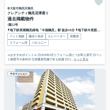
大阪市鶴見区鶴見
クレアシティ鶴見花博通り
過去掲載物件
/築22年
地下鉄長堀鶴見緑地「今福鶴見」駅 徒歩10分
地下鉄今里筋線「新森古市」駅 徒歩15分
ペット相談
陽当り良好
エレベーター
床暖房
リフォーム済
バルコニー
≪おすすめポイント≫ ◎2026年4月リフォーム済につき即入居可 ◎ペッ
ト飼育可※条件付 ◎床暖房完備で冬も快適 ◎15...
もっと見る
中古マンション