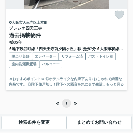
大阪市天王寺区上本町
プレシオ四天王寺
過去掲載物件
/築35年
地下鉄谷町線「四天王寺前夕陽ヶ丘」駅 徒歩7分
大阪環状線「桃谷」駅 徒歩13分
陽当り良好
エレベーター
リフォーム済
バス・トイレ別
室内洗濯機置場
バルコニー
≪おすすめポイント≫ ◎ホテルライクな内廊下あり♪おしゃれで綺麗な
内装です。 ◎階下住戸無し！階下への騒音を気にせず生活...
もっと見る
1
検索条件を変更
まとめてお問い合わせ