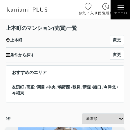
お気に入り
閲覧履歴
menu
上本町のマンション(売買)一覧
変更
上本町
変更
条件から探す
おすすめのエリア
友渕町
/
高殿
/
関目
/
中央
/
鴫野西
/
鶴見
/
新森
/
諸口
/
今津北
/
今福東
5
件