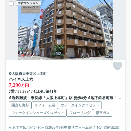
中古マンション
大阪市天王寺区上本町
ハイネス上六
7,290
万円
7階 / 98.38㎡ / 4LDK /築41年
近鉄難波・奈良線「大阪上本町」駅 徒歩4分
地下鉄谷町線「谷町九丁目」駅 徒歩6分
陽当り良好
リフォーム済
ウォークインクロゼット
ウォークインシューズクロゼット
フローリング
都市ガス
≪おすすめポイント≫ ◎2026年9月中旬リフォーム完了予定 ◎南西2面