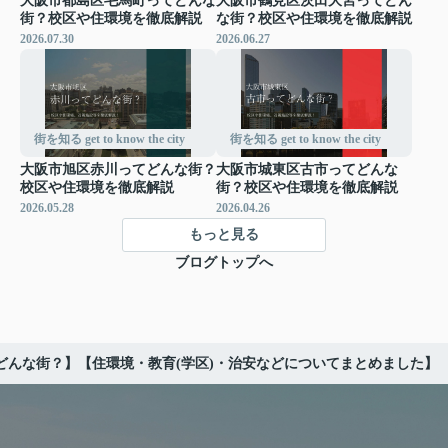
大阪市都島区毛馬町ってどんな
大阪市鶴見区茨田大宮ってどん
街？校区や住環境を徹底解説
な街？校区や住環境を徹底解説
2026.07.30
2026.06.27
街を知る get to know the city
街を知る get to know the city
大阪市旭区赤川ってどんな街？
大阪市城東区古市ってどんな
校区や住環境を徹底解説
街？校区や住環境を徹底解説
2026.05.28
2026.04.26
もっと見る
ブログトップへ
どんな街？】【住環境・教育(学区)・治安などについてまとめました】