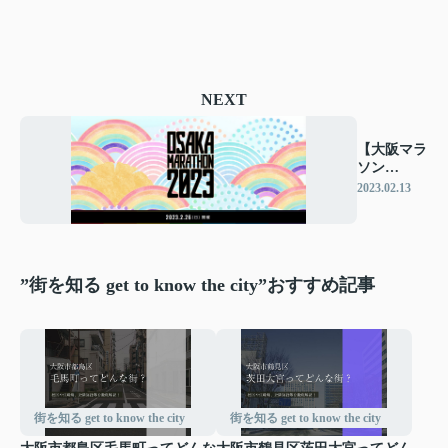
NEXT
【大阪マラ
ソン
2023】2/26
2023.02.13
開催！
”街を知る get to know the city”おすすめ記事
街を知る get to know the city
街を知る get to know the city