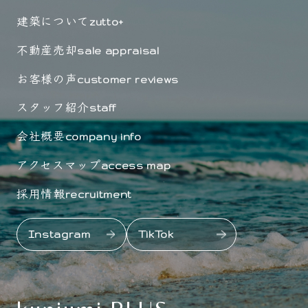
建築について
zutto+
不動産売却
sale appraisal
お客様の声
customer reviews
スタッフ紹介
staff
会社概要
company info
アクセスマップ
access map
採用情報
recruitment
Instagram
TikTok