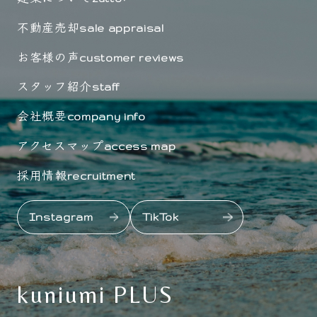
不動産売却
sale appraisal
お客様の声
customer reviews
スタッフ紹介
staff
会社概要
company info
アクセスマップ
access map
採用情報
recruitment
Instagram
TikTok
kuniumi PLUS