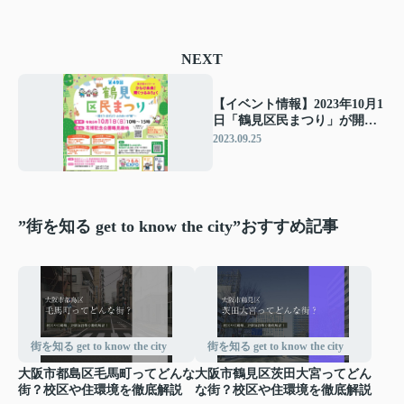
NEXT
【イベント情報】2023年10月1
日「鶴見区民まつり」が開催
されます！
2023.09.25
”街を知る get to know the city”おすすめ記事
街を知る get to know the city
街を知る get to know the city
大阪市都島区毛馬町ってどんな
大阪市鶴見区茨田大宮ってどん
街？校区や住環境を徹底解説
な街？校区や住環境を徹底解説