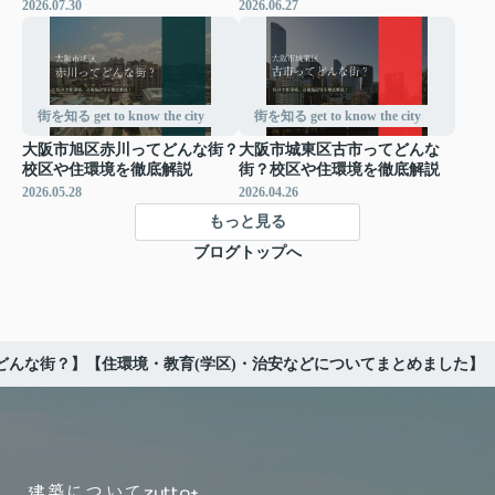
2026.07.30
2026.06.27
街を知る get to know the city
街を知る get to know the city
大阪市旭区赤川ってどんな街？
大阪市城東区古市ってどんな
校区や住環境を徹底解説
街？校区や住環境を徹底解説
2026.05.28
2026.04.26
もっと見る
ブログトップへ
どんな街？】【住環境・教育(学区)・治安などについてまとめました】
建築について
zutto+