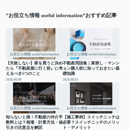
”お役立ち情報 useful information”おすすめ記事
お役立ち情報 useful information
お役立ち情報 useful information
【失敗しない】家を買うと決め
不動産用語集｜家探し・マンシ
たら『不動産屋に行く前』に考
ョン購入前に知っておきたい基
えるべき5つのこと
礎知識
2026.08.08
2026.08.01
お役立ち情報 useful information
お役立ち情報 useful information
知らないと損！不動産の仲介手
【施工事例】スイッチニッチは
数料とは？相場・計算方法・値
必要？スイッチニッチのメリッ
引きの注意点を解説
ト・デメリット