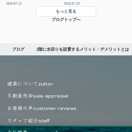
2026.07.25
2026.07.18
もっと見る
ブログトップへ
S
ブログ
2階に水回りを設置するメリット・デメリットとは
建築について
zutto+
不動産売却
sale appraisal
お客様の声
customer reviews
スタッフ紹介
staff