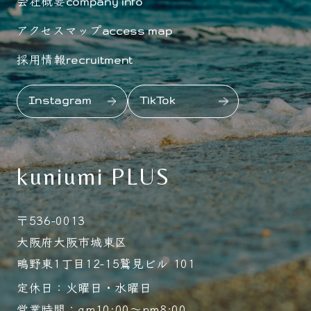
会社概要
company info
アクセスマップ
access map
採用情報
recruitment
Instagram
TikTok
kuniumi PLUS
〒536-0013
大阪府大阪市城東区
鴫野東1丁目12-15鷲見ビル 101
定休日：火曜日・水曜日
営業時間：am10:00～pm8:00