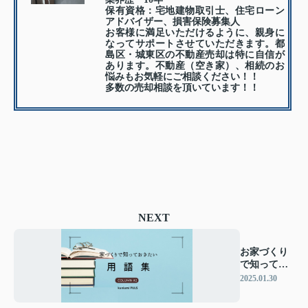
保有資格：宅地建物取引士、住宅ローン
アドバイザー、損害保険募集人
お客様に満足いただけるように、親身に
なってサポートさせていただきます。都
島区・城東区の不動産売却は特に自信が
あります。不動産（空き家）、相続のお
悩みもお気軽にご相談ください！！
多数の売却相談を頂いています！！
NEXT
お家づくり
で知ってお
きたい用語
2025.01.30
集 #2