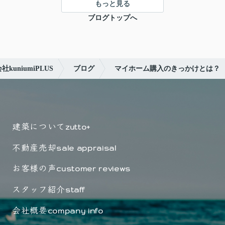
もっと見る
ブログトップへ
uniumiPLUS
ブログ
マイホーム購入のきっかけとは？
建築について
zutto+
不動産売却
sale appraisal
お客様の声
customer reviews
スタッフ紹介
staff
会社概要
company info