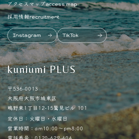
アクセスマップ
access map
採用情報
recruitment
Instagram
TikTok
kuniumi PLUS
〒536-0013
大阪府大阪市城東区
鴫野東1丁目12-15鷲見ビル 101
定休日：火曜日・水曜日
営業時間：am10:00～pm8:00
電話番号：0120-629-404