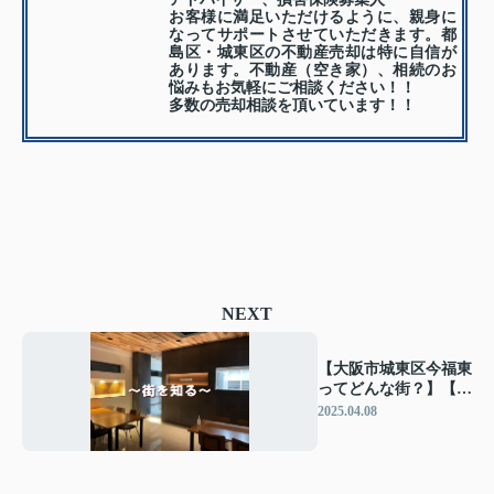
お客様に満足いただけるように、親身に
なってサポートさせていただきます。都
島区・城東区の不動産売却は特に自信が
あります。不動産（空き家）、相続のお
悩みもお気軽にご相談ください！！
多数の売却相談を頂いています！！
NEXT
【大阪市城東区今福東
ってどんな街？】【住
環境・教育(学区)・治
2025.04.08
安などについてまとめ
ました】