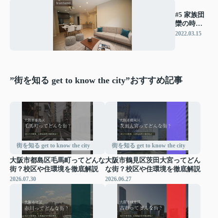
#5 家族団
欒の時間
を楽しむ
2022.03.15
お家
”街を知る get to know the city”おすすめ記事
街を知る get to know the city
街を知る get to know the city
大阪市都島区毛馬町ってどんな
大阪市鶴見区茨田大宮ってどん
街？校区や住環境を徹底解説
な街？校区や住環境を徹底解説
2026.07.30
2026.06.27