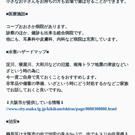
小さなお子さんをお持ちの方も近場で遊ばせることができます。
■医療施設■
コープおおさか病院があります。
診察のほか、健診も出来る総合病院です。
他にも、耳鼻科や皮膚科、内科など病院は充実しています。
■水害ハザードマップ■
淀川、寝屋川、大和川などの氾濫、南海トラフ地震の津波などい
ざという時の為に
今一度ご自身で見ておくことをおすすめします。
非常品や備蓄の準備、いざという時にどう対処するかなどご家族
でお話しておくと良いですね。
⇓大阪市が提供している情報⇓
//www.city.osaka.lg.jp/kikikanrishitsu/page/0000300880.html
■治安■
鶴見区は大阪市の中で治安の良さNo.5で、中でもスリや住居侵入