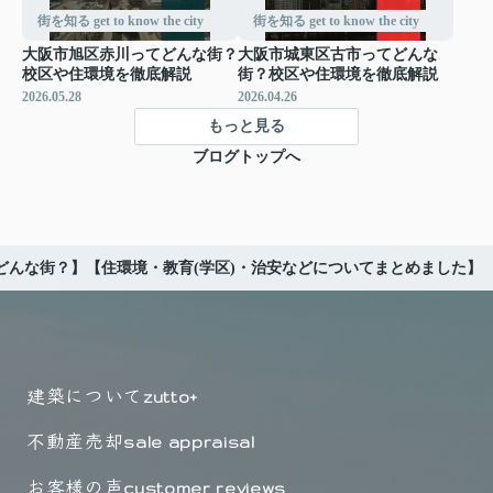
街を知る get to know the city
街を知る get to know the city
大阪市旭区赤川ってどんな街？
大阪市城東区古市ってどんな
校区や住環境を徹底解説
街？校区や住環境を徹底解説
2026.05.28
2026.04.26
もっと見る
ブログトップへ
どんな街？】【住環境・教育(学区)・治安などについてまとめました】
建築について
zutto+
不動産売却
sale appraisal
お客様の声
customer reviews