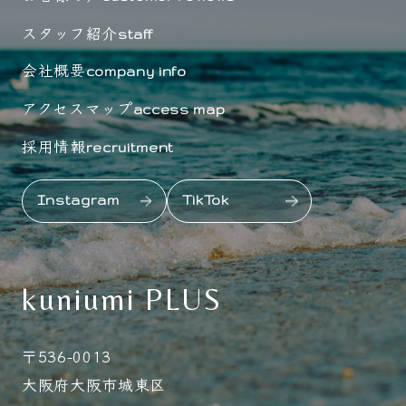
スタッフ紹介
staff
会社概要
company info
アクセスマップ
access map
採用情報
recruitment
Instagram
TikTok
kuniumi PLUS
〒536-0013
大阪府大阪市城東区