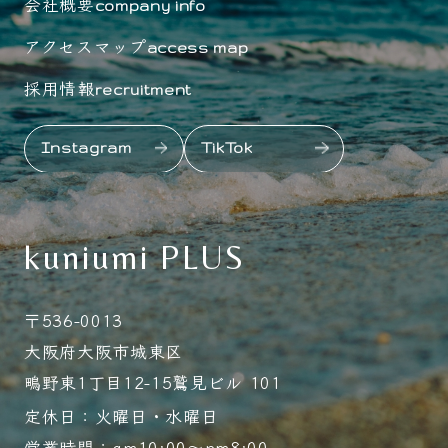
会社概要
company info
アクセスマップ
access map
採用情報
recruitment
Instagram
TikTok
kuniumi PLUS
〒536-0013
大阪府大阪市城東区
鴫野東1丁目12-15鷲見ビル 101
定休日：火曜日・水曜日
営業時間：am10:00～pm8:00