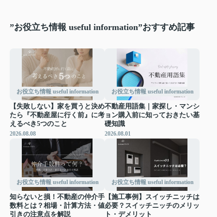
”お役立ち情報 useful information”おすすめ記事
お役立ち情報 useful information
お役立ち情報 useful information
【失敗しない】家を買うと決め
不動産用語集｜家探し・マンシ
たら『不動産屋に行く前』に考
ョン購入前に知っておきたい基
えるべき5つのこと
礎知識
2026.08.08
2026.08.01
お役立ち情報 useful information
お役立ち情報 useful information
知らないと損！不動産の仲介手
【施工事例】スイッチニッチは
数料とは？相場・計算方法・値
必要？スイッチニッチのメリッ
引きの注意点を解説
ト・デメリット