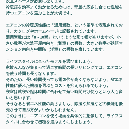
設置スペースが必要になります。
冷暖房を効率よく効かせるためには、部屋の広さに合った性能を
持つエアコンを選ぶことが大切です。
エアコンの冷暖房性能は「適用畳数」という基準で表現されてお
り、カタログやホームページに記載されています。
適用畳数には「8～10畳」というような形で幅がありますが、小
さい数字が木造平屋南向き（和室）の畳数、大きい数字が鉄筋マ
ンション南向き中間階（洋室）の畳数を表しています。
ライフスタイルに合ったモデルを選びましょう。
家族みんなが集まって過ごす時間の長いリビングでは、エアコン
を使う時間も長くなります。
そのため、長い時間使っても電気代が高くならないよう、
省エネ
性能に優れた機種を選ぶ
とコストを抑えられるでしょう。
寝室は就寝や起床時間に合わせて短い時間だけ使うという人も多
いと思います。
そうなると省エネ性能の高さよりも、
除湿や加湿などの機能を優
先させて選ぶ
方がよいかもしれません。
このように、エアコンを使う場面を具体的に想像して、ライフス
タイルに合わせて機種を選ぶようにしましょう。