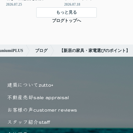
2026.07.25
2026.07.18
もっと見る
ブログトップへ
umiPLUS
ブログ
【新居の家具・家電選びのポイント】
建築について
zutto+
不動産売却
sale appraisal
お客様の声
customer reviews
スタッフ紹介
staff