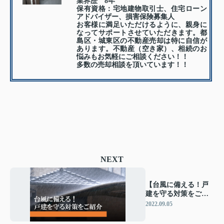
業界歴 8年
保有資格：宅地建物取引士、住宅ローン
アドバイザー、損害保険募集人
お客様に満足いただけるように、親身に
なってサポートさせていただきます。都
島区・城東区の不動産売却は特に自信が
あります。不動産（空き家）、相続のお
悩みもお気軽にご相談ください！！
多数の売却相談を頂いています！！
NEXT
【台風に備える！戸
建を守る対策をご紹
介】自分でできる事
2022.09.05
前の台風対策とは？