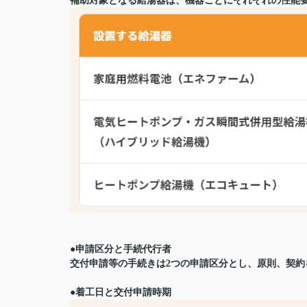
補助対象となる給湯器は、機器ごとにそれぞれの性能
●申請区分と
手続代行者
交付申請等の手続きは2つの申請区分とし、原則、契
●
着工日と
交付申請時期