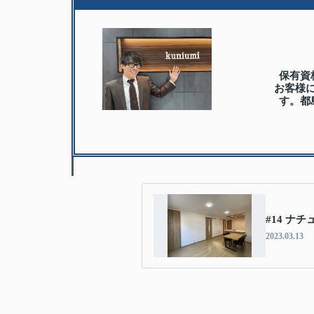
保有資
お客様
す。都
#14 ナ
2023.03.13