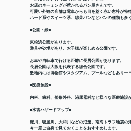
お店のネーミングが惹かれるパン屋さんです。
可愛い外観の店舗は電車からも目を惹く赤い窓枠が特
ハード系やスイーツ系、総菜パンなどパンの種類も多
■公園・緑■
東粉浜公園があります。
遊具や砂場があり、お子様が楽しめる公園です。
お車や自転車で行ける距離に長居公園があります。
長居公園は大阪を代表する総合公園です。
敷地内には博物館やスタジアム、プールなどもあり一
■医療施設■
内科、歯科、整形外科、泌尿器科など様々な医療施設
■水害ハザードマップ■
淀川、寝屋川、大和川などの氾濫、南海トラフ地震の
今一度ご自身で見ておくことをおすすめします。