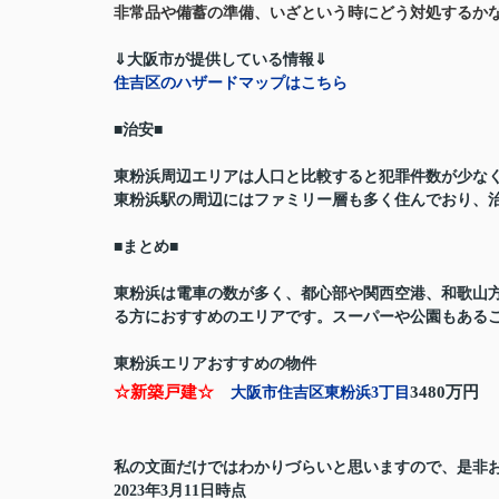
非常品や備蓄の準備、いざという時にどう対処するか
⇓大阪市が提供している情報⇓
住吉区のハザードマップはこちら
■治安■
東粉浜周辺エリアは人口と比較すると犯罪件数が少な
東粉浜駅の周辺にはファミリー層も多く住んでおり、
■まとめ■
東粉浜は電車の数が多く、都心部や関西空港、和歌山
る方におすすめのエリアです。スーパーや公園もある
東粉浜エリアおすすめの物件
☆新築戸建☆
3480万円
大阪市住吉区東粉浜3丁目
私の文面だけではわかりづらいと思いますので、是非
2023年3月11日時点