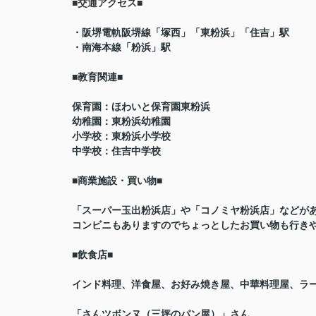
■交通アクセス■
・阪堺電軌阪堺線「塚西」「東粉浜」「住吉」駅
・南海本線「粉浜」駅
■教育関連■
保育園：ほわいと保育園東粉浜
幼稚園：東粉浜幼稚園
小学校：東粉浜小学校
中学校：住吉中学校
■商業施設・買い物■
「スーパー玉出粉浜店」や「コノミヤ粉浜店」などが
コンビニもありますのでちょっとしたお買い物も行き
■飲食店■
インド料理、洋食屋、お好み焼き屋、中華料理屋、ラ
「さんツボンヌ（三坪のパン屋）」さん