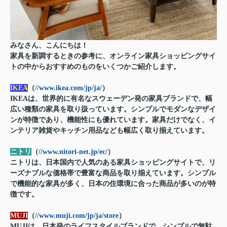
みなさん、こんにちは！
家具を新調するときの参考に、オンライン家具ショッピングサイ
トの中からおすすめのものをいくつかご紹介します。
IKEA
（
//www.ikea.com/jp/ja/
）
IKEAは、世界的に有名なスウェーデン発の家具ブランドで、幅
広い種類の家具を取り扱っています。シンプルでモダンなデザイ
ンが特徴であり、機能性にも優れています。家具だけでなく、イ
ンテリア雑貨やキッチン用品なども幅広く取り揃えています。
ニトリ
（
//www.nitori-net.jp/ec/
）
ニトリは、日本国内で人気のある家具ショッピングサイトで、リ
ーズナブルな価格帯で豊富な商品を取り揃えています。シンプル
で機能的な家具が多く、日本の住環境に合った商品が多いのが特
徴です。
MUJI
（
//www.muji.com/jp/ja/store
）
MUJIは、日本発のライフスタイルブランドで、シンプルで無駄