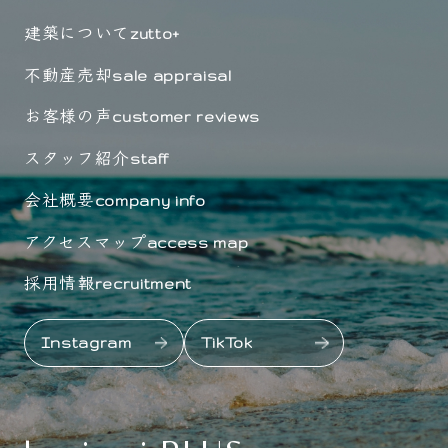
建築について
zutto+
不動産売却
sale appraisal
お客様の声
customer reviews
スタッフ紹介
staff
会社概要
company info
アクセスマップ
access map
採用情報
recruitment
Instagram
TikTok