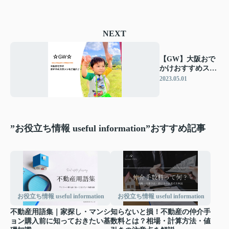
NEXT
【GW】大阪おで
かけおすすめスポ
ットをご紹介♪～
2023.05.01
子連れ～
”お役立ち情報 useful information”おすすめ記事
お役立ち情報 useful information
お役立ち情報 useful information
不動産用語集｜家探し・マンシ
知らないと損！不動産の仲介手
ョン購入前に知っておきたい基
数料とは？相場・計算方法・値