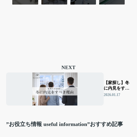
NEXT
【家探し】冬
に内見をすべ
き理由を徹底
2026.01.17
解説
”お役立ち情報 useful information”おすすめ記事