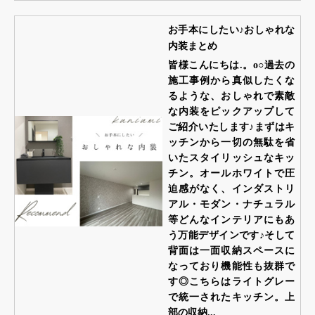
お手本にしたい♪おしゃれな
内装まとめ
皆様こんにちは.。o○過去の
施工事例から真似したくな
るような、おしゃれで素敵
な内装をピックアップして
ご紹介いたします♪まずはキ
ッチンから一切の無駄を省
いたスタイリッシュなキッ
チン。オールホワイトで圧
迫感がなく、インダストリ
アル・モダン・ナチュラル
等どんなインテリアにもあ
う万能デザインです♪そして
背面は一面収納スペースに
なっており機能性も抜群で
す◎こちらはライトグレー
で統一されたキッチン。上
部の収納...