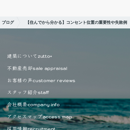
ブログ
【住んでから分かる】コンセント位置の重要性や失敗例
建築について
zutto+
不動産売却
sale appraisal
お客様の声
customer reviews
スタッフ紹介
staff
会社概要
company info
アクセスマップ
access map
採用情報
recruitment