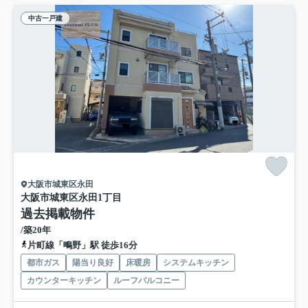
中古一戸建
大阪市城東区永田
大阪市城東区永田1丁目
過去掲載物件
/築20年
片町線「鴫野」駅 徒歩16分
都市ガス
陽当り良好
床暖房
システムキッチン
カウンターキッチン
ルーフバルコニー