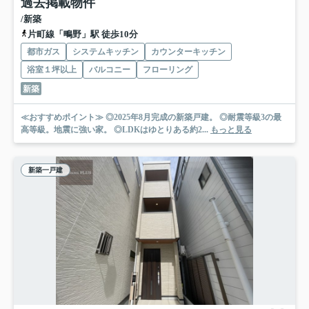
過去掲載物件
/新築
片町線「鴫野」駅 徒歩10分
都市ガス
システムキッチン
カウンターキッチン
浴室１坪以上
バルコニー
フローリング
新築
≪おすすめポイント≫ ◎2025年8月完成の新築戸建。 ◎耐震等級3の最
高等級。地震に強い家。 ◎LDKはゆとりある約2...
もっと見る
新築一戸建