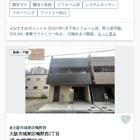
都市ガス
陽当り良好
リフォーム済
システムキッチン
フローリング
ファミリー向け
≪おすすめポイント≫ ◎2025年7月下旬リフォーム済。即入居可能。
◎5LDK+車庫でファミリー向き。 ◎南向きで開放...
もっと見る
新築一戸建
大阪市城東区鴫野西
大阪市城東区鴫野西2丁目