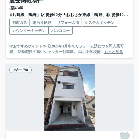
過去掲載物件
/築43年
片町線「鴫野」駅 徒歩12分
おおさか東線「鴫野」駅 徒歩12分
地
都市ガス
陽当り良好
リフォーム済
システムキッチン
カウンターキッチン
バルコニー
≪おすすめポイント≫ ◎2026年1月中旬リフォーム済につき即入居可
能。 ◎防犯性の高いシャッター付車庫。 ◎小中学校徒...
もっと見る
中古一戸建