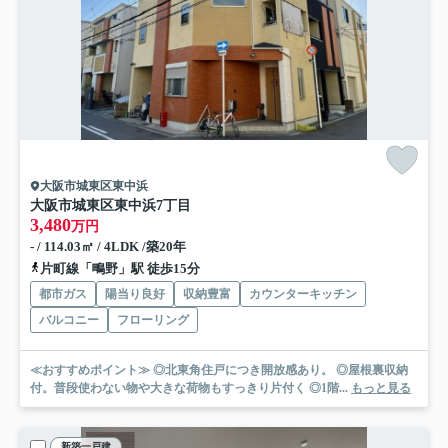
大阪市城東区東中浜
大阪市城東区東中浜7丁目
3,480
万円
- / 114.03㎡ / 4LDK /築20年
片町線「鴫野」駅 徒歩15分
都市ガス
陽当り良好
収納豊富
カウンターキッチン
バルコニー
フローリング
≪おすすめポイント≫ ◎北東角住戸につき開放感あり。 ◎屋根裏収納
付。普段使わない物や大きな荷物もすっきり片付く ◎1階...
もっと見る
新築一戸建