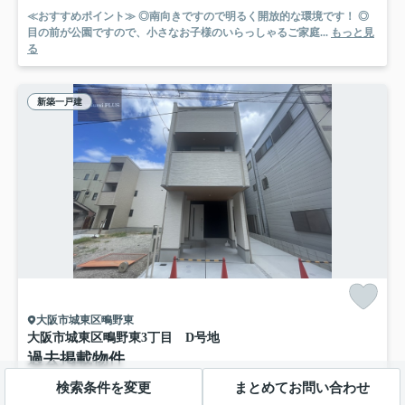
≪おすすめポイント≫ ◎南向きですので明るく開放的な環境です！ ◎
目の前が公園ですので、小さなお子様のいらっしゃるご家庭...
もっと見
る
新築一戸建
大阪市城東区鴫野東
大阪市城東区鴫野東3丁目 D号地
過去掲載物件
/予定
検索条件を変更
まとめてお問い合わせ
片町線「鴫野」駅 徒歩6分
おおさか東線「鴫野」駅 徒歩6分
地下鉄