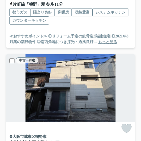
片町線「鴫野」駅 徒歩11分
都市ガス
陽当り良好
床暖房
収納豊富
システムキッチン
カウンターキッチン
≪おすすめポイント≫ ◎リフォーム予定の鉄骨造3階建住宅 ◎2021年3
月築の築浅物件 ◎南西角地につき採光・通風良好 ...
もっと見る
中古一戸建
大阪市城東区鴫野東