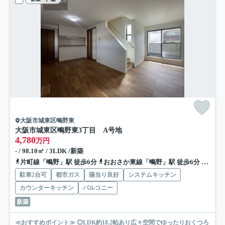
大阪市城東区鴫野東
大阪市城東区鴫野東3丁目 A号地
4,780
万円
- / 98.10㎡ / 3LDK /新築
片町線「鴫野」駅 徒歩6分
おおさか東線「鴫野」駅 徒歩6分
地下鉄
駐車2台可
都市ガス
陽当り良好
システムキッチン
カウンターキッチン
バルコニー
新築
≪おすすめポイント≫ ◎LDK約18.2帖あり広々空間でゆったりおくつろ