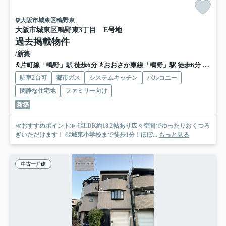
大阪市城東区鴫野東
大阪市城東区鴫野東3丁目 E号地
過去掲載物件
/新築
片町線「鴫野」駅 徒歩6分
おおさか東線「鴫野」駅 徒歩6分
地下鉄
駐車2台可
都市ガス
システムキッチン
バルコニー
閑静な住宅地
ファミリー向け
新築
≪おすすめポイント≫ ◎LDK約18.2帖あり広々空間でゆったりおくつろ
ぎいただけます！ ◎城東小学校まで徒歩1分！ほぼ...
もっと見る
中古一戸建