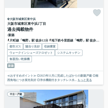
大阪市城東区東中浜
大阪市城東区東中浜2丁目
過去掲載物件
/新築
片町線「鴫野」駅 徒歩12分
地下鉄今里筋線「鴫野」駅 徒歩12分
都市ガス
陽当り良好
収納豊富
ウォークインシューズクロゼット
システムキッチン
食器洗い乾燥機
新築
≪おすすめポイント≫ ◎2025年11月に完成したばかりの新築戸建 ◎南
西角地につき採光良好 ◎浄水機能付きタッチレス水...
もっと見る
中古一戸建