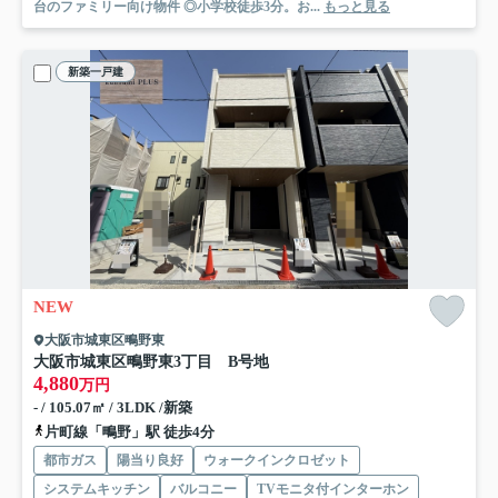
台のファミリー向け物件 ◎小学校徒歩3分。お...
もっと見る
新築一戸建
NEW
大阪市城東区鴫野東
大阪市城東区鴫野東3丁目 B号地
4,880
万円
- / 105.07㎡ / 3LDK /新築
片町線「鴫野」駅 徒歩4分
都市ガス
陽当り良好
ウォークインクロゼット
システムキッチン
バルコニー
TVモニタ付インターホン