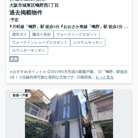
大阪市城東区鴫野西5丁目
過去掲載物件
/予定
片町線「鴫野」駅 徒歩3分
おおさか東線「鴫野」駅 徒歩3分
地下鉄
都市ガス
陽当り良好
ウォークインクロゼット
ウォークインシューズクロゼット
システムキッチン
カウンターキッチン
新築
≪おすすめポイント≫ ◎2025年8月完成の新築戸建。 ◎「鴫野」駅徒歩
3分！３沿線利用可能な便利な立地です♪ ◎南西角...
もっと見る
新築一戸建