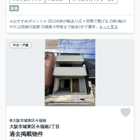
新築
≪おすすめポイント≫ ◎LDK約19帖あり広々空間で寛げる ◎約3帖の
WICは収納力抜群 ◎城東小学校まで徒歩2分で通学...
もっと見る
中古一戸建
大阪市城東区今福南
大阪市城東区今福南2丁目
過去掲載物件