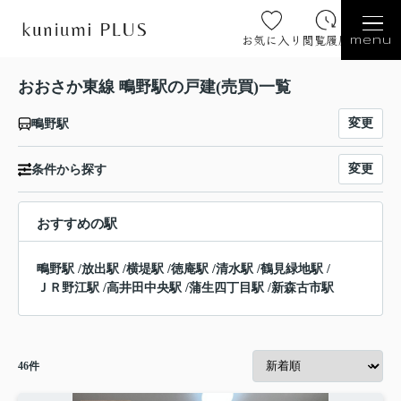
お気に入り
閲覧履歴
menu
おおさか東線 鴫野駅の戸建(売買)一覧
変更
鴫野駅
変更
条件から探す
おすすめの駅
鴫野駅
/
放出駅
/
横堤駅
/
徳庵駅
/
清水駅
/
鶴見緑地駅
/
ＪＲ野江駅
/
高井田中央駅
/
蒲生四丁目駅
/
新森古市駅
46
件