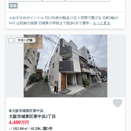
新築
≪おすすめポイント≫ ◎LDK約19帖あり広々空間で寛げる ◎約3帖の
WICは収納力抜群 ◎城東小学校まで徒歩2分で通学...
もっと見る
中古一戸建
大阪市城東区東中浜
大阪市城東区東中浜2丁目
4,480
万円
- / 102.06㎡ / 4LDK /築5年