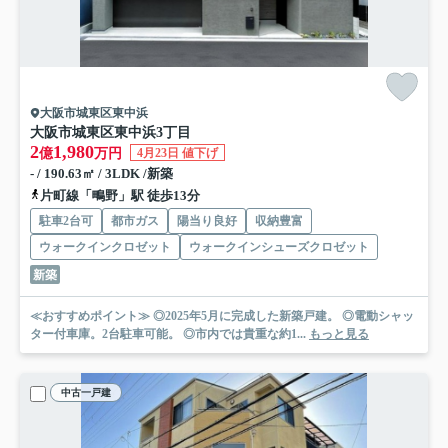
大阪市城東区東中浜
大阪市城東区東中浜3丁目
2
1,980
億
万円
4月23日 値下げ
- / 190.63㎡ / 3LDK /新築
片町線「鴫野」駅 徒歩13分
駐車2台可
都市ガス
陽当り良好
収納豊富
ウォークインクロゼット
ウォークインシューズクロゼット
新築
≪おすすめポイント≫ ◎2025年5月に完成した新築戸建。 ◎電動シャッ
ター付車庫。2台駐車可能。 ◎市内では貴重な約1...
もっと見る
中古一戸建