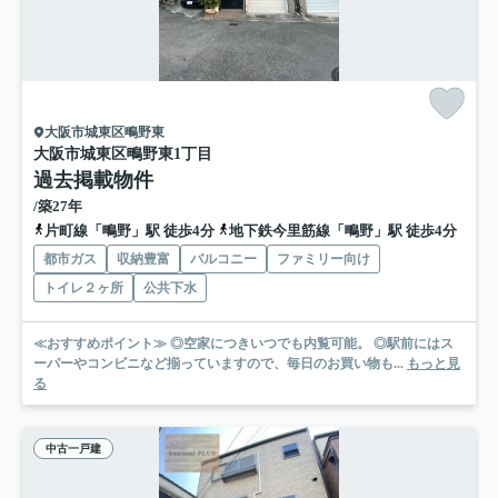
大阪市城東区鴫野東
大阪市城東区鴫野東1丁目
過去掲載物件
/築27年
片町線「鴫野」駅 徒歩4分
地下鉄今里筋線「鴫野」駅 徒歩4分
都市ガス
収納豊富
バルコニー
ファミリー向け
トイレ２ヶ所
公共下水
≪おすすめポイント≫ ◎空家につきいつでも内覧可能。 ◎駅前にはス
ーパーやコンビニなど揃っていますので、毎日のお買い物も...
もっと見
る
中古一戸建