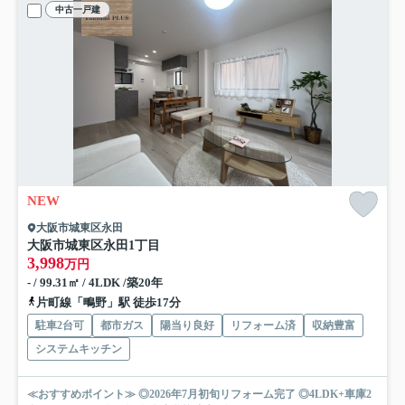
中古一戸建
NEW
大阪市城東区永田
大阪市城東区永田1丁目
3,998
万円
- / 99.31㎡ / 4LDK /築20年
片町線「鴫野」駅 徒歩17分
駐車2台可
都市ガス
陽当り良好
リフォーム済
収納豊富
システムキッチン
≪おすすめポイント≫ ◎2026年7月初旬リフォーム完了 ◎4LDK+車庫2