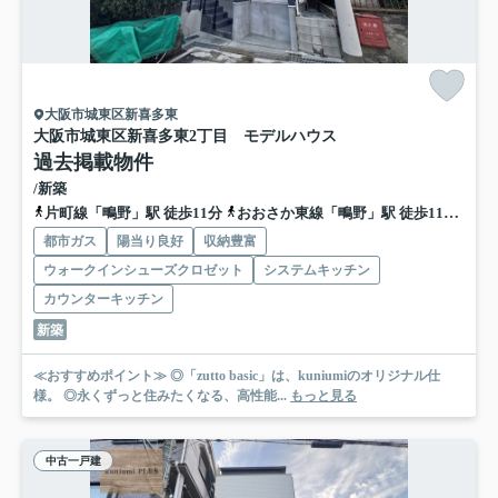
大阪市城東区新喜多東
大阪市城東区新喜多東2丁目 モデルハウス
過去掲載物件
/新築
片町線「鴫野」駅 徒歩11分
おおさか東線「鴫野」駅 徒歩11分
地
都市ガス
陽当り良好
収納豊富
ウォークインシューズクロゼット
システムキッチン
カウンターキッチン
新築
≪おすすめポイント≫ ◎「zutto basic」は、kuniumiのオリジナル仕
様。 ◎永くずっと住みたくなる、高性能...
もっと見る
中古一戸建