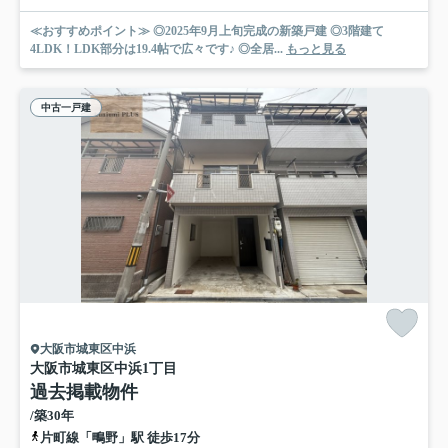
≪おすすめポイント≫ ◎2025年9月上旬完成の新築戸建 ◎3階建て
4LDK！LDK部分は19.4帖で広々です♪ ◎全居...
もっと見る
中古一戸建
大阪市城東区中浜
大阪市城東区中浜1丁目
過去掲載物件
/築30年
片町線「鴫野」駅 徒歩17分