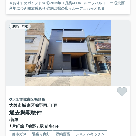
≪おすすめポイント≫ ◎2005年11月築4LDK+ルーフバルコニー ◎北西
角地につき開放感あり ◎約20帖の広々ルーフ...
もっと見る
新築一戸建
大阪市城東区鴫野西
大阪市城東区鴫野西5丁目
過去掲載物件
/新築
片町線「鴫野」駅 徒歩4分
都市ガス
陽当り良好
収納豊富
システムキッチン