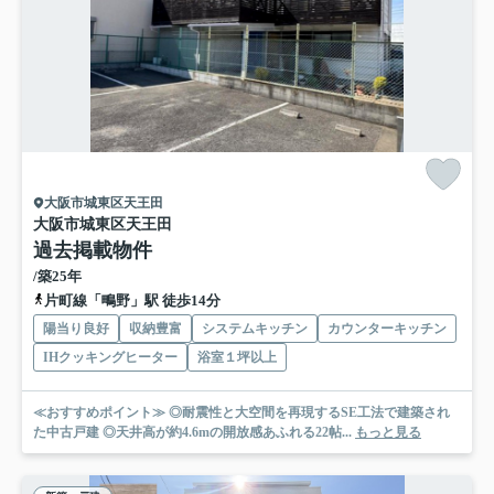
大阪市城東区天王田
大阪市城東区天王田
過去掲載物件
/築25年
片町線「鴫野」駅 徒歩14分
陽当り良好
収納豊富
システムキッチン
カウンターキッチン
IHクッキングヒーター
浴室１坪以上
≪おすすめポイント≫ ◎耐震性と大空間を再現するSE工法で建築され
た中古戸建 ◎天井高が約4.6mの開放感あふれる22帖...
もっと見る