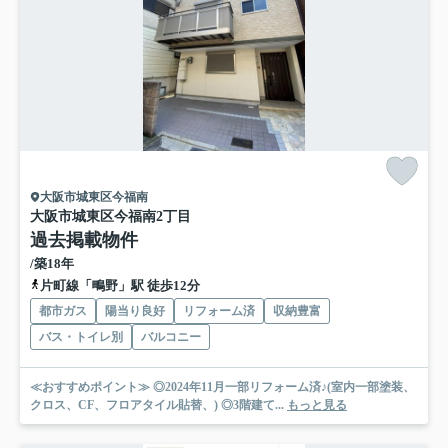
大阪市城東区今福南
大阪市城東区今福南2丁目
過去掲載物件
/築18年
片町線「鴫野」駅 徒歩12分
都市ガス
陽当り良好
リフォーム済
収納豊富
バス・トイレ別
バルコニー
≪おすすめポイント≫ ◎2024年11月一部リフォーム済♪(室内一部塗装、
クロス、CF、フロアタイル貼替、) ◎3階建て...
もっと見る