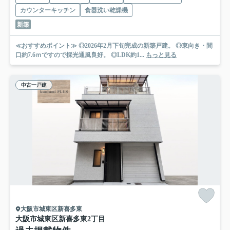
カウンターキッチン
食器洗い乾燥機
新築
≪おすすめポイント≫ ◎2026年2月下旬完成の新築戸建。 ◎東向き・間
口約7.6ｍですので採光通風良好。 ◎LDK約1...
もっと見る
中古一戸建
大阪市城東区新喜多東
大阪市城東区新喜多東2丁目