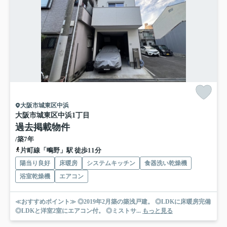
大阪市城東区中浜
大阪市城東区中浜1丁目
過去掲載物件
/築7年
片町線「鴫野」駅 徒歩11分
陽当り良好
床暖房
システムキッチン
食器洗い乾燥機
浴室乾燥機
エアコン
≪おすすめポイント≫ ◎2019年2月築の築浅戸建。 ◎LDKに床暖房完備
◎LDKと洋室2室にエアコン付。 ◎ミストサ...
もっと見る