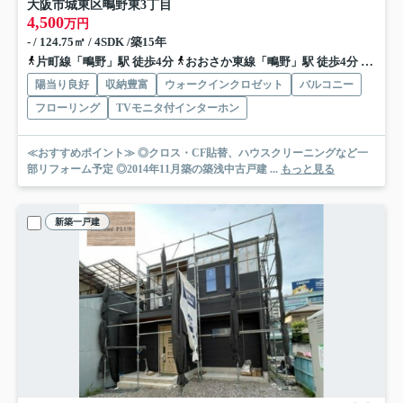
大阪市城東区鴫野東3丁目
4,500
万円
- / 124.75㎡ / 4SDK /築15年
片町線「鴫野」駅 徒歩4分
おおさか東線「鴫野」駅 徒歩4分
地下鉄
陽当り良好
収納豊富
ウォークインクロゼット
バルコニー
フローリング
TVモニタ付インターホン
≪おすすめポイント≫ ◎クロス・CF貼替、ハウスクリーニングなど一
部リフォーム予定 ◎2014年11月築の築浅中古戸建 ...
もっと見る
新築一戸建