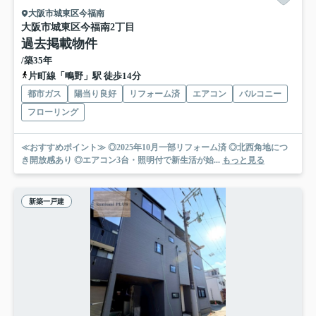
大阪市城東区今福南
大阪市城東区今福南2丁目
過去掲載物件
/築35年
片町線「鴫野」駅 徒歩14分
都市ガス
陽当り良好
リフォーム済
エアコン
バルコニー
フローリング
≪おすすめポイント≫ ◎2025年10月一部リフォーム済 ◎北西角地につ
き開放感あり ◎エアコン3台・照明付で新生活が始...
もっと見る
新築一戸建