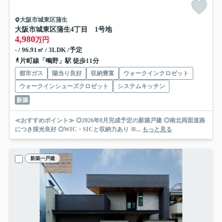
大阪市城東区蒲生
大阪市城東区蒲生4丁目 1号地
4,980
万円
- / 96.91㎡ / 3LDK /予定
片町線「鴫野」駅 徒歩11分
都市ガス
陽当り良好
収納豊富
ウォークインクロゼット
ウォークインシューズクロゼット
システムキッチン
新築
≪おすすめポイント≫ ◎2026年8月完成予定の新築戸建 ◎南北両面道路
につき採光良好 ◎WIC・SICと収納力あり ※...
もっと見る
新築一戸建