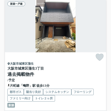
新築一戸建
大阪市城東区蒲生
大阪市城東区蒲生3丁目
過去掲載物件
/予定
片町線「鴫野」駅 徒歩13分
都市ガス
陽当り良好
システムキッチン
フローリング
ファミリー向け
トイレ２ヶ所
新築