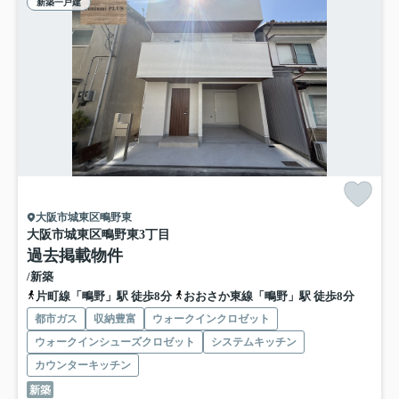
新築一戸建
大阪市城東区鴫野東
大阪市城東区鴫野東3丁目
過去掲載物件
/新築
片町線「鴫野」駅 徒歩8分
おおさか東線「鴫野」駅 徒歩8分
都市ガス
収納豊富
ウォークインクロゼット
ウォークインシューズクロゼット
システムキッチン
カウンターキッチン
新築