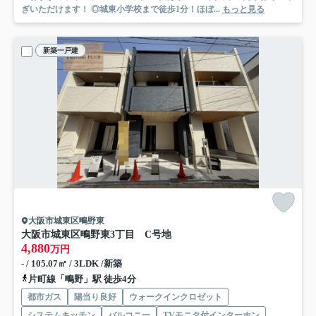
ぎいただけます！ ◎城東小学校まで徒歩1分！ほぼ...
もっと見る
新築一戸建
大阪市城東区鴫野東
大阪市城東区鴫野東3丁目 C号地
4,880
万円
- / 105.07㎡ / 3LDK /新築
片町線「鴫野」駅 徒歩4分
都市ガス
陽当り良好
ウォークインクロゼット
システムキッチン
バルコニー
TVモニタ付インターホン