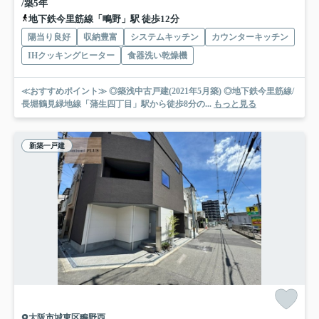
/築5年
地下鉄今里筋線「鴫野」駅 徒歩12分
陽当り良好
収納豊富
システムキッチン
カウンターキッチン
IHクッキングヒーター
食器洗い乾燥機
≪おすすめポイント≫ ◎築浅中古戸建(2021年5月築) ◎地下鉄今里筋線/
長堀鶴見緑地線「蒲生四丁目」駅から徒歩8分の...
もっと見る
新築一戸建
大阪市城東区鴫野西