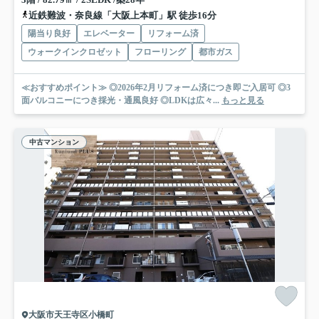
近鉄難波・奈良線「大阪上本町」駅 徒歩16分
陽当り良好
エレベーター
リフォーム済
ウォークインクロゼット
フローリング
都市ガス
≪おすすめポイント≫ ◎2026年2月リフォーム済につき即ご入居可 ◎3
面バルコニーにつき採光・通風良好 ◎LDKは広々...
もっと見る
中古マンション
大阪市天王寺区小橋町