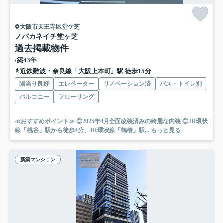
大阪市天王寺区堂ケ芝
ノバカネイチ堂ヶ芝
過去掲載物件
/築43年
近鉄難波・奈良線「大阪上本町」駅 徒歩15分
陽当り良好
エレベーター
リノベーション済
バス・トイレ別
バルコニー
フローリング
≪おすすめポイント≫ ◎2025年4月全面改装済みの綺麗な内装 ◎JR環状
線「桃谷」駅から徒歩4分、JR環状線「鶴橋」駅...
もっと見る
新築マンション