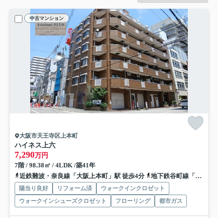
中古マンション
大阪市天王寺区上本町
ハイネス上六
7,290
万円
7階 / 98.38㎡ / 4LDK /築41年
近鉄難波・奈良線「大阪上本町」駅 徒歩4分
地下鉄谷町線「谷町九丁目」駅 徒歩6分
陽当り良好
リフォーム済
ウォークインクロゼット
ウォークインシューズクロゼット
フローリング
都市ガス