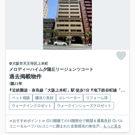
大阪市天王寺区上本町
メロディーハイム夕陽丘リージェンツコート
過去掲載物件
/築21年
近鉄難波・奈良線「大阪上本町」駅 徒歩7分
地下鉄谷町線「谷町九丁目」駅 徒歩8分
ペット相談
陽当り良好
エレベーター
リフォーム済
ウォークインクロゼット
ウォークインシューズクロゼット
≪おすすめポイント≫ ◎15階建ての14階部分で眺望＆通風良好 ◎バル
コニー＆ルーフバルコニーに囲まれた全室採光の角住戸...
もっと見る