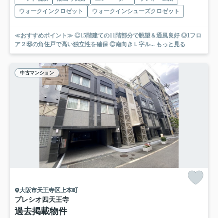
ウォークインクロゼット
ウォークインシューズクロゼット
≪おすすめポイント≫ ◎15階建ての11階部分で眺望＆通風良好 ◎1フロ
ア２邸の角住戸で高い独立性を確保 ◎南向きＬ字ル...
もっと見る
中古マンション
大阪市天王寺区上本町
プレシオ四天王寺
過去掲載物件