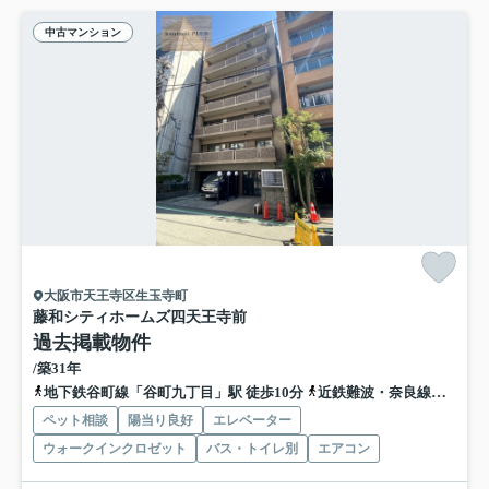
中古マンション
大阪市天王寺区生玉寺町
藤和シティホームズ四天王寺前
過去掲載物件
/築31年
地下鉄谷町線「谷町九丁目」駅 徒歩10分
近鉄難波・奈良線「大阪上本町」駅 徒歩15分
ペット相談
陽当り良好
エレベーター
ウォークインクロゼット
バス・トイレ別
エアコン