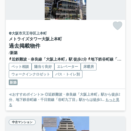
大阪市天王寺区上本町
メトライズタワー大阪上本町
過去掲載物件
/新築
近鉄難波・奈良線「大阪上本町」駅 徒歩2分
地下鉄谷町線「谷町九丁目」駅 徒歩3分
ペット相談
陽当り良好
エレベーター
床暖房
ウォークインクロゼット
バス・トイレ別
新築
≪おすすめポイント≫ ◎近鉄難波・奈良線「大阪上本町」駅から徒歩2
分、地下鉄谷町線・千日前線「谷町九丁目」駅からは徒歩3...
もっと見
る
中古マンション