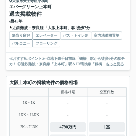
大阪市天王寺区小橋町
エバーグリーン上本町
過去掲載物件
/築45年
近鉄難波・奈良線「大阪上本町」駅 徒歩7分
陽当り良好
エレベーター
バス・トイレ別
室内洗濯機置場
バルコニー
フローリング
≪おすすめポイント≫ ◎地下鉄千日前線「鶴橋」駅から徒歩6分の駅チ
カ！ ◎近鉄難波・奈良線「上本町」駅＆JR環状線「鶴橋...
もっと見る
大阪上本町の掲載物件の価格相場
価格相場
空室件数
1R～1K
-
-
1DK～1LDK
-
-
2K～2LDK
4790万円
1室