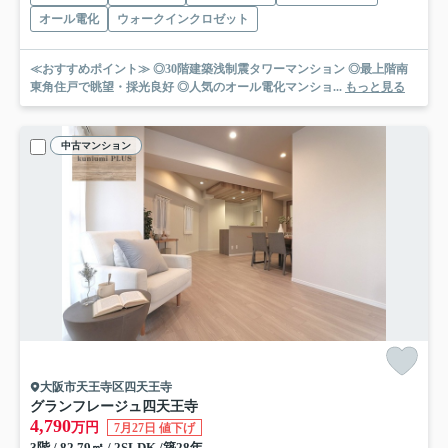
オール電化
ウォークインクロゼット
≪おすすめポイント≫ ◎30階建築浅制震タワーマンション ◎最上階南
東角住戸で眺望・採光良好 ◎人気のオール電化マンショ...
もっと見る
中古マンション
大阪市天王寺区四天王寺
グランフレージュ四天王寺
4,790
万円
7月27日 値下げ
3階 / 82.79㎡ / 2SLDK /築28年