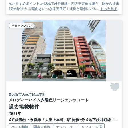
≪おすすめポイント≫ ◎地下鉄谷町線「四天王寺前夕陽丘」駅から徒歩
4分の駅チカ ◎南向きにつき採光良好！北側と南側にバル...
もっと見る
中古マンション
大阪市天王寺区上本町
メロディーハイム夕陽丘リージェンツコート
過去掲載物件
/築21年
近鉄難波・奈良線「大阪上本町」駅 徒歩7分
地下鉄谷町線「谷町九丁目」駅 徒歩8分
ペット相談
陽当り良好
エレベーター
リフォーム済