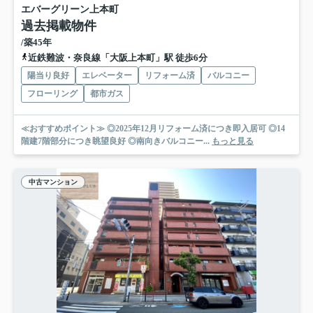
エバーグリーン上本町
過去掲載物件
/築45年
近鉄難波・奈良線「大阪上本町」駅 徒歩6分
陽当り良好
エレベーター
リフォーム済
バルコニー
フローリング
都市ガス
≪おすすめポイント≫ ◎2025年12月リフォーム済につき即入居可 ◎14
階建7階部分につき眺望良好 ◎南向きバルコニー...
もっと見る
中古マンション