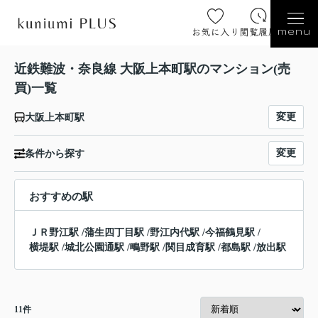
お気に入り
閲覧履歴
menu
近鉄難波・奈良線 大阪上本町駅のマンション(売
買)一覧
変更
大阪上本町駅
変更
条件から探す
おすすめの駅
ＪＲ野江駅
/
蒲生四丁目駅
/
野江内代駅
/
今福鶴見駅
/
横堤駅
/
城北公園通駅
/
鴫野駅
/
関目成育駅
/
都島駅
/
放出駅
11
件