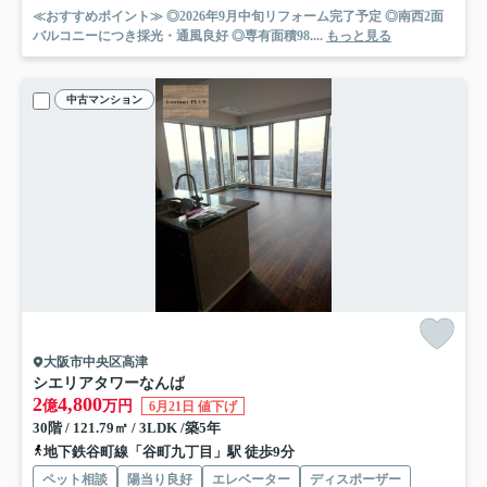
≪おすすめポイント≫ ◎2026年9月中旬リフォーム完了予定 ◎南西2面
バルコニーにつき採光・通風良好 ◎専有面積98....
もっと見る
中古マンション
大阪市中央区高津
シエリアタワーなんば
2
4,800
億
万円
6月21日 値下げ
30階 / 121.79㎡ / 3LDK /築5年
地下鉄谷町線「谷町九丁目」駅 徒歩9分
ペット相談
陽当り良好
エレベーター
ディスポーザー