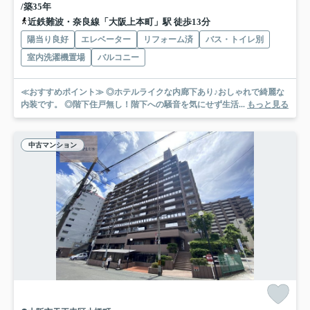
/築35年
近鉄難波・奈良線「大阪上本町」駅 徒歩13分
陽当り良好
エレベーター
リフォーム済
バス・トイレ別
室内洗濯機置場
バルコニー
≪おすすめポイント≫ ◎ホテルライクな内廊下あり♪おしゃれで綺麗な
内装です。 ◎階下住戸無し！階下への騒音を気にせず生活...
もっと見る
中古マンション