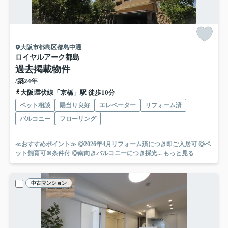
大阪市都島区都島中通
ロイヤルアーク都島
過去掲載物件
/築24年
大阪環状線「京橋」駅 徒歩10分
ペット相談
陽当り良好
エレベーター
リフォーム済
バルコニー
フローリング
≪おすすめポイント≫ ◎2026年4月リフォーム済につき即ご入居可 ◎ペ
ット飼育可※条件付 ◎南向きバルコニーにつき採光...
もっと見る
中古マンション