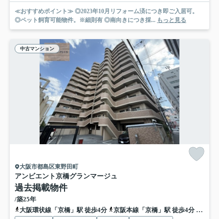
≪おすすめポイント≫ ◎2023年10月リフォーム済につき即ご入居可。
◎ペット飼育可能物件。※細則有 ◎南向きにつき採...
もっと見る
中古マンション
大阪市都島区東野田町
アンビエント京橋グランマージュ
過去掲載物件
/築25年
大阪環状線「京橋」駅 徒歩4分
京阪本線「京橋」駅 徒歩4分
地下鉄