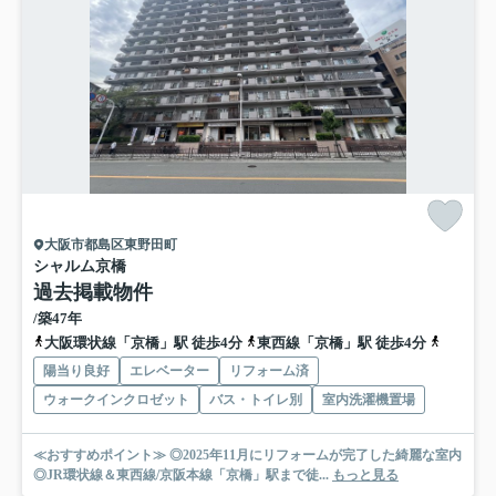
大阪市都島区東野田町
シャルム京橋
過去掲載物件
/築47年
大阪環状線「京橋」駅 徒歩4分
東西線「京橋」駅 徒歩4分
京阪本線
陽当り良好
エレベーター
リフォーム済
ウォークインクロゼット
バス・トイレ別
室内洗濯機置場
≪おすすめポイント≫ ◎2025年11月にリフォームが完了した綺麗な室内
◎JR環状線＆東西線/京阪本線「京橋」駅まで徒...
もっと見る