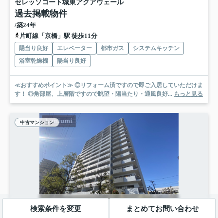
セレッソコート城東アクアヴェール
過去掲載物件
/築24年
片町線「京橋」駅 徒歩11分
陽当り良好
エレベーター
都市ガス
システムキッチン
浴室乾燥機
陽当り良好
≪おすすめポイント≫ ◎リフォーム済ですので即ご入居していただけま
す！ ◎角部屋、上層階ですので眺望・陽当たり・通風良好...
もっと見る
中古マンション
検索条件を変更
まとめてお問い合わせ