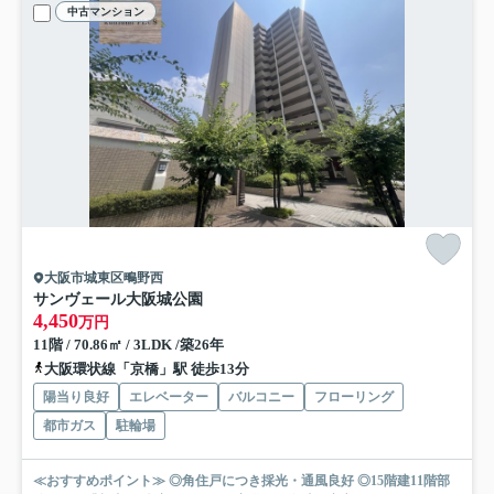
中古マンション
大阪市城東区鴫野西
サンヴェール大阪城公園
4,450
万円
11階 / 70.86㎡ / 3LDK /築26年
大阪環状線「京橋」駅 徒歩13分
陽当り良好
エレベーター
バルコニー
フローリング
都市ガス
駐輪場
≪おすすめポイント≫ ◎角住戸につき採光・通風良好 ◎15階建11階部