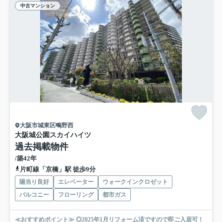
中古マンション
大阪市城東区鴫野西
大阪城公園スカイハイツ
過去掲載物件
/築42年
片町線「京橋」駅 徒歩9分
陽当り良好
エレベーター
ウォークインクロゼット
バルコニー
フローリング
都市ガス
≪おすすめポイント≫ ◎2025年1月リフォーム済ですので即ご入居可！