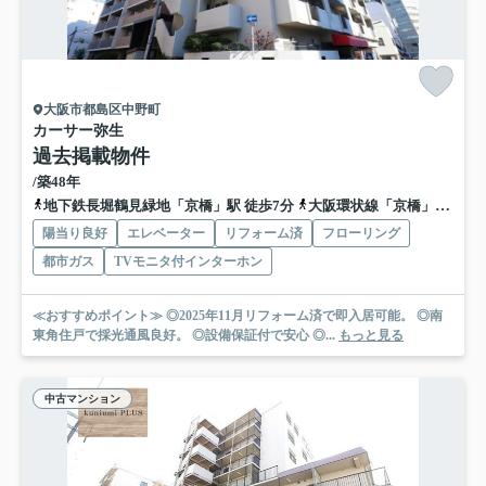
大阪市都島区中野町
カーサー弥生
過去掲載物件
/築48年
地下鉄長堀鶴見緑地「京橋」駅 徒歩7分
大阪環状線「京橋」駅 徒歩10分
陽当り良好
エレベーター
リフォーム済
フローリング
都市ガス
TVモニタ付インターホン
≪おすすめポイント≫ ◎2025年11月リフォーム済で即入居可能。 ◎南
東角住戸で採光通風良好。 ◎設備保証付で安心 ◎...
もっと見る
中古マンション