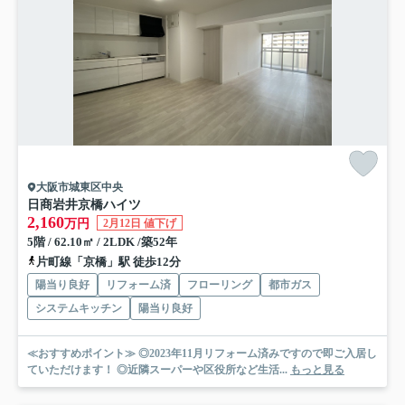
大阪市城東区中央
日商岩井京橋ハイツ
2,160
万円
2月12日 値下げ
5階 / 62.10㎡ / 2LDK /築52年
片町線「京橋」駅 徒歩12分
陽当り良好
リフォーム済
フローリング
都市ガス
システムキッチン
陽当り良好
≪おすすめポイント≫ ◎2023年11月リフォーム済みですので即ご入居し
ていただけます！ ◎近隣スーパーや区役所など生活...
もっと見る