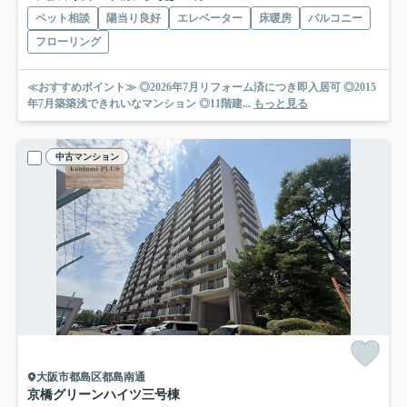
ペット相談
陽当り良好
エレベーター
床暖房
バルコニー
フローリング
≪おすすめポイント≫ ◎2026年7月リフォーム済につき即入居可 ◎2015
年7月築築浅できれいなマンション ◎11階建...
もっと見る
中古マンション
大阪市都島区都島南通
京橋グリーンハイツ三号棟