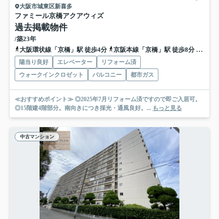
大阪市城東区新喜多
ファミール京橋アクアウィズ
過去掲載物件
/築23年
大阪環状線「京橋」駅 徒歩4分
京阪本線「京橋」駅 徒歩8分
地下鉄
陽当り良好
エレベーター
リフォーム済
ウォークインクロゼット
バルコニー
都市ガス
≪おすすめポイント≫ ◎2025年7月リフォーム済ですので即ご入居可。
◎15階建4階部分。南向きにつき採光・通風良好。...
もっと見る
中古マンション