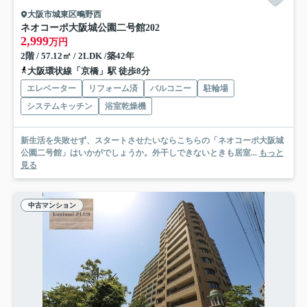
大阪市城東区鴫野西
ネオコーポ大阪城公園二号館
202
2,999
万円
2階 / 57.12㎡ / 2LDK /築42年
大阪環状線「京橋」駅 徒歩8分
エレベーター
リフォーム済
バルコニー
駐輪場
システムキッチン
浴室乾燥機
新生活を失敗せず、スタートさせたいならこちらの「ネオコーポ大阪城
公園二号館」はいかがでしょうか。外干しできないときも居室...
もっと
見る
中古マンション