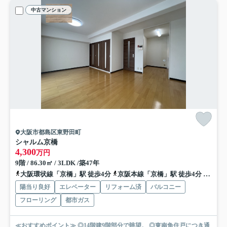
中古マンション
大阪市都島区東野田町
シャルム京橋
4,300
万円
9階 / 86.30㎡ / 3LDK /築47年
大阪環状線「京橋」駅 徒歩4分
京阪本線「京橋」駅 徒歩4分
地下鉄
陽当り良好
エレベーター
リフォーム済
バルコニー
フローリング
都市ガス
≪おすすめポイント≫ ◎14階建9階部分で眺望。 ◎東南角住戸につき通