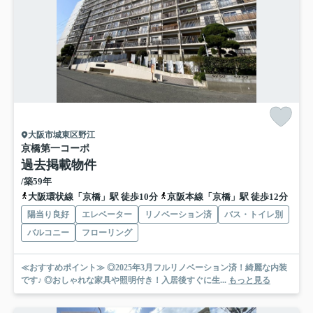
大阪市城東区野江
京橋第一コーポ
過去掲載物件
/築59年
大阪環状線「京橋」駅 徒歩10分
京阪本線「京橋」駅 徒歩12分
陽当り良好
エレベーター
リノベーション済
バス・トイレ別
バルコニー
フローリング
≪おすすめポイント≫ ◎2025年3月フルリノベーション済！綺麗な内装
です♪ ◎おしゃれな家具や照明付き！入居後すぐに生...
もっと見る