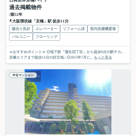
日商岩井京橋ハイツ
過去掲載物件
/築52年
大阪環状線「京橋」駅 徒歩11分
陽当り良好
エレベーター
リフォーム済
室内洗濯機置場
バルコニー
フローリング
≪おすすめポイント≫ ◎地下鉄「蒲生四丁目」から徒歩6分の駅チカ。
京橋エリアまで徒歩11分の好立地♪ ◎2025年7月に...
もっと見る
中古マンション