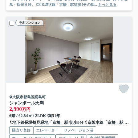
風・採光良好。 ◎JR環状線「京橋」駅徒歩4分の駅...
もっと見る
中古マンション
大阪市都島区網島町
シャンボール天満
2,990
万円
6階 / 62.84㎡ / 2LDK /築51年
地下鉄長堀鶴見緑地「京橋」駅 徒歩9分
京阪本線「京橋」駅 徒歩9分
陽当り良好
エレベーター
リノベーション済