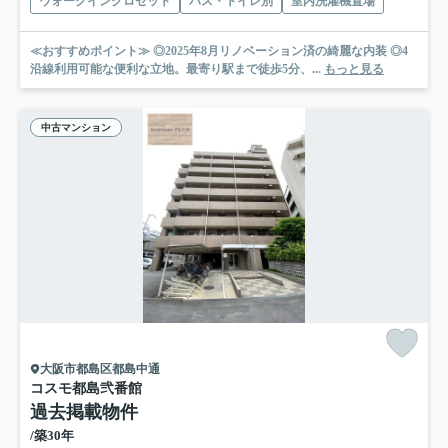
ウォークインクロゼット
バス・トイレ別
室内洗濯機置場
≪おすすめポイント≫ ◎2025年8月リノベーション済の綺麗な内装 ◎4
沿線利用可能な便利な立地。最寄り駅まで徒歩5分、...
もっと見る
中古マンション
大阪市都島区都島中通
コスモ都島弐番館
過去掲載物件
/築30年