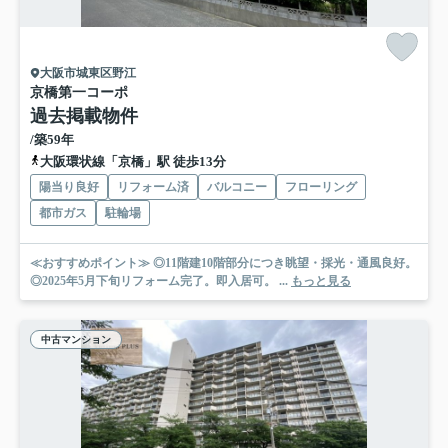
大阪市城東区野江
京橋第一コーポ
過去掲載物件
/築59年
大阪環状線「京橋」駅 徒歩13分
陽当り良好
リフォーム済
バルコニー
フローリング
都市ガス
駐輪場
≪おすすめポイント≫ ◎11階建10階部分につき眺望・採光・通風良好。
◎2025年5月下旬リフォーム完了。即入居可。 ...
もっと見る
中古マンション