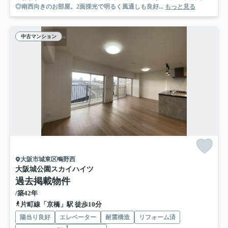
◎南西向きのお部屋。2面採光で明るく風通しも良好...
もっと見る
中古マンション
大阪市城東区鴫野西
大阪城公園スカイハイツ
過去掲載物件
/築42年
片町線「京橋」駅 徒歩10分
陽当り良好
エレベーター
耐震構造
リフォーム済