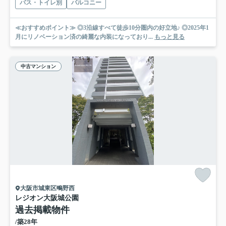
バス・トイレ別
バルコニー
≪おすすめポイント≫ ◎3沿線すべて徒歩10分圏内の好立地♪ ◎2025年1
月にリノベーション済の綺麗な内装になっており...
もっと見る
中古マンション
大阪市城東区鴫野西
レジオン大阪城公園
過去掲載物件
/築28年