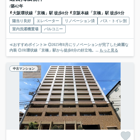
/築42年
大阪環状線「京橋」駅 徒歩8分
京阪本線「京橋」駅 徒歩9分
陽当り良好
エレベーター
リノベーション済
バス・トイレ別
室内洗濯機置場
バルコニー
≪おすすめポイント≫ ◎2025年8月にリノベーションが完了した綺麗な
内装 ◎JR環状線「京橋」駅から徒歩8分の好立地。...
もっと見る
中古マンション