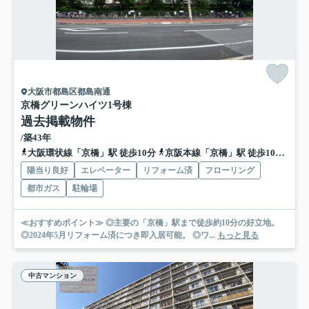
大阪市都島区都島南通
京橋グリーンハイツ1号棟
過去掲載物件
/築43年
大阪環状線「京橋」駅 徒歩10分
京阪本線「京橋」駅 徒歩10分
地
陽当り良好
エレベーター
リフォーム済
フローリング
都市ガス
駐輪場
≪おすすめポイント≫ ◎主要の「京橋」駅まで徒歩約10分の好立地。
◎2024年5月リフォーム済につき即入居可能。 ◎ワ...
もっと見る
中古マンション