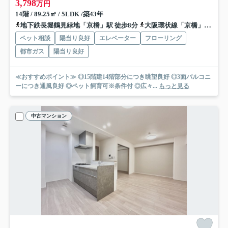
3,798
万円
14階 / 89.25㎡ / 5LDK /築43年
地下鉄長堀鶴見緑地「京橋」駅 徒歩8分
大阪環状線「京橋」駅 徒歩8分
ペット相談
陽当り良好
エレベーター
フローリング
都市ガス
陽当り良好
≪おすすめポイント≫ ◎15階建14階部分につき眺望良好 ◎3面バルコニ
ーにつき通風良好 ◎ペット飼育可※条件付 ◎広々...
もっと見る
中古マンション