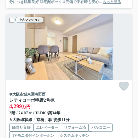
分につき眺望良好 ◎宅配ボックス完備で不在時も安心...
もっと見る
中古マンション
大阪市城東区鴫野西
シティコーポ鴫野2号棟
4,299
万円
2階 / 74.07㎡ / 3LDK /築34年
大阪環状線「京橋」駅 徒歩11分
陽当り良好
エレベーター
リフォーム済
バルコニー
TVモニタ付インターホン
システムキッチン