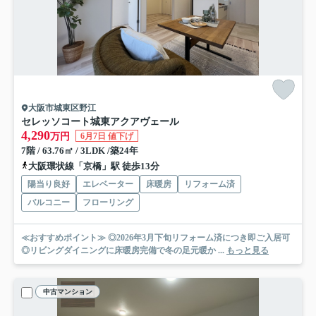
大阪市城東区野江
セレッソコート城東アクアヴェール
4,290
万円
6月7日 値下げ
7階 / 63.76㎡ / 3LDK /築24年
大阪環状線「京橋」駅 徒歩13分
陽当り良好
エレベーター
床暖房
リフォーム済
バルコニー
フローリング
≪おすすめポイント≫ ◎2026年3月下旬リフォーム済につき即ご入居可
◎リビングダイニングに床暖房完備で冬の足元暖か ...
もっと見る
中古マンション