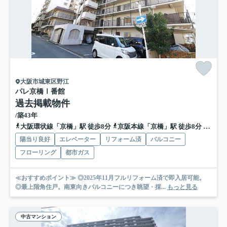
大阪市城東区野江
パレ京橋Ⅰ番館
過去掲載物件
/築43年
大阪環状線「京橋」駅 徒歩8分
京阪本線「京橋」駅 徒歩8分
地下鉄
陽当り良好
エレベーター
リフォーム済
バルコニー
フローリング
都市ガス
≪おすすめポイント≫ ◎2025年11月フルリフォーム済で即入居可能。
◎最上階角住戸。南東向きバルコニーにつき眺望・採...
もっと見る
中古マンション