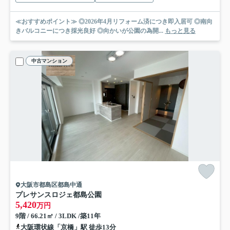
≪おすすめポイント≫ ◎2026年4月リフォーム済につき即入居可 ◎南向
きバルコニーにつき採光良好 ◎向かいが公園の為開...
もっと見る
中古マンション
大阪市都島区都島中通
プレサンスロジェ都島公園
5,420
万円
9階 / 66.21㎡ / 3LDK /築11年
大阪環状線「京橋」駅 徒歩13分