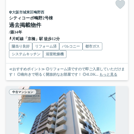
大阪市城東区鴫野西
シティコーポ鴫野2号棟
過去掲載物件
/築34年
片町線「京橋」駅 徒歩12分
陽当り良好
リフォーム済
バルコニー
都市ガス
システムキッチン
浴室乾燥機
≪おすすめポイント≫ ◎リフォーム済ですので即ご入居していただけま
す！ ◎南向きで明るく開放的なお部屋です！ ◎4LDK...
もっと見る
中古マンション