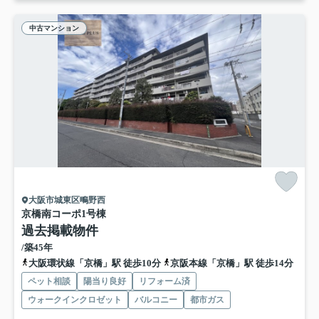
中古マンション
大阪市城東区鴫野西
京橋南コーポ1号棟
過去掲載物件
/築45年
大阪環状線「京橋」駅 徒歩10分
京阪本線「京橋」駅 徒歩14分
ペット相談
陽当り良好
リフォーム済
ウォークインクロゼット
バルコニー
都市ガス