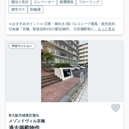
陽当り良好
エレベーター
耐震構造
フローリング
都市ガス
駐輪場
≪おすすめポイント≫ ◎東・南向き2面バルコニーで通風・採光良好。
◎各線「京橋」駅徒歩約4分の駅近物件。 ◎京橋駅前に...
もっと見る
中古マンション
大阪市城東区蒲生
メゾンドヴィル京橋
過去掲載物件