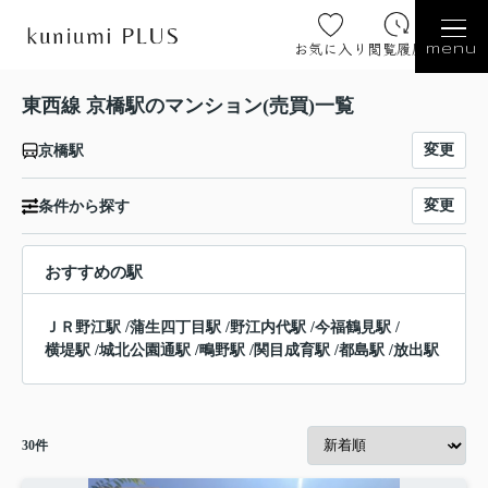
お気に入り
閲覧履歴
menu
東西線 京橋駅のマンション(売買)一覧
変更
京橋駅
変更
条件から探す
おすすめの駅
ＪＲ野江駅
/
蒲生四丁目駅
/
野江内代駅
/
今福鶴見駅
/
横堤駅
/
城北公園通駅
/
鴫野駅
/
関目成育駅
/
都島駅
/
放出駅
30
件