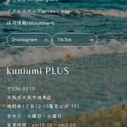
アクセスマップ
access map
採用情報
recruitment
Instagram
TikTok
kuniumi PLUS
〒536-0013
大阪府大阪市城東区
鴫野東1丁目12-15鷲見ビル 101
定休日：火曜日・水曜日
営業時間：am10:00～pm8:00