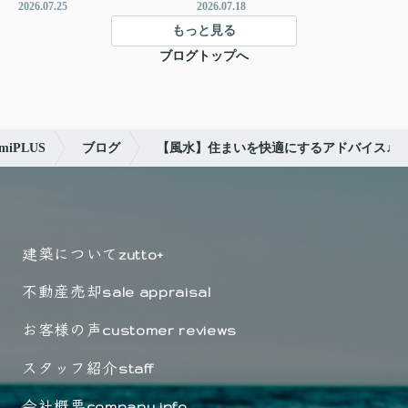
2026.07.25
2026.07.18
もっと見る
ブログトップへ
iPLUS
ブログ
【風水】住まいを快適にするアドバイス♩
建築について
zutto+
不動産売却
sale appraisal
お客様の声
customer reviews
スタッフ紹介
staff
会社概要
company info