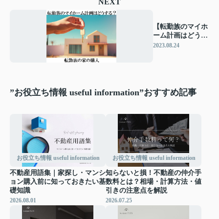
NEXT
【転勤族のマイホ
ーム計画はどうす
る？転勤族の家の
2023.08.24
購入】
”お役立ち情報 useful information”おすすめ記事
お役立ち情報 useful information
お役立ち情報 useful information
不動産用語集｜家探し・マンシ
知らないと損！不動産の仲介手
ョン購入前に知っておきたい基
数料とは？相場・計算方法・値
礎知識
引きの注意点を解説
2026.08.01
2026.07.25