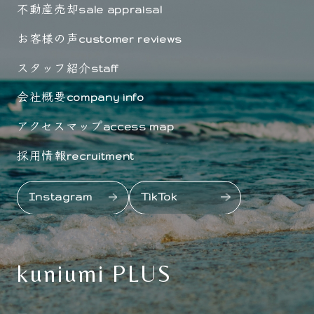
不動産売却
sale appraisal
お客様の声
customer reviews
スタッフ紹介
staff
会社概要
company info
アクセスマップ
access map
採用情報
recruitment
Instagram
TikTok
kuniumi PLUS