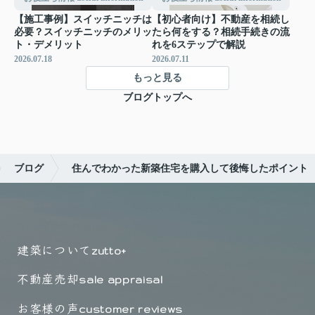
【施工事例】スイッチニッチは
【初心者向け】不動産を相続し
必要？スイッチニッチのメリッ
たら何をする？相続手続きの流
ト・デメリット
れを6ステップで解説
2026.07.18
2026.07.11
もっと見る
ブログトップへ
ブログ
住んでわかった新築住宅を購入して後悔したポイント
建築について
zutto+
不動産売却
sale appraisal
お客様の声
customer reviews