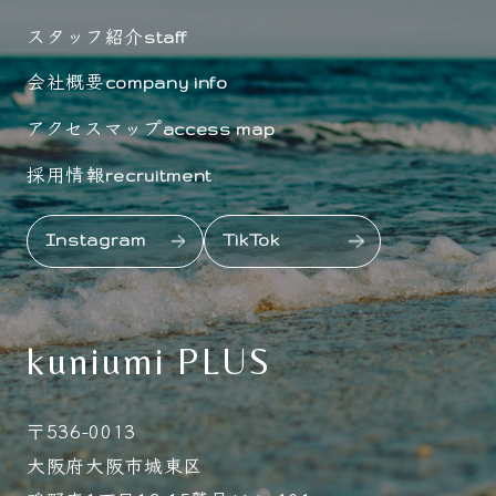
スタッフ紹介
staff
会社概要
company info
アクセスマップ
access map
採用情報
recruitment
Instagram
TikTok
kuniumi PLUS
〒536-0013
大阪府大阪市城東区