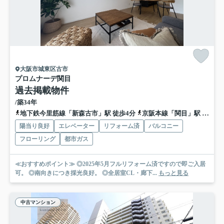
大阪市城東区古市
プロムナーデ関目
過去掲載物件
/築34年
地下鉄今里筋線「新森古市」駅 徒歩4分
京阪本線「関目」駅 徒歩15分
陽当り良好
エレベーター
リフォーム済
バルコニー
フローリング
都市ガス
≪おすすめポイント≫ ◎2025年5月フルリフォーム済ですので即ご入居
可。 ◎南向きにつき採光良好。 ◎全居室CL・廊下...
もっと見る
中古マンション