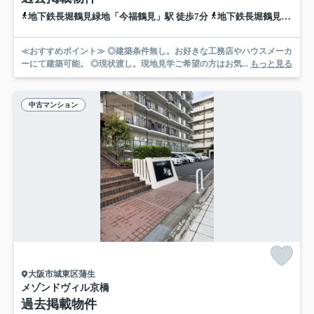
地下鉄長堀鶴見緑地「今福鶴見」駅 徒歩7分
地下鉄長堀鶴見緑地「蒲生四丁目」駅 徒歩13分
≪おすすめポイント≫ ◎建築条件無し。お好きな工務店やハウスメーカ
ーにて建築可能。 ◎現状渡し。現地見学ご希望の方はお気...
もっと見る
中古マンション
大阪市城東区蒲生
メゾンドヴィル京橋
過去掲載物件