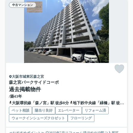
中古マンション
大阪市城東区森之宮
森之宮パークサイドコーポ
過去掲載物件
/築43年
大阪環状線「森ノ宮」駅 徒歩8分
地下鉄中央線「緑橋」駅 徒歩11分
ペット相談
陽当り良好
エレベーター
リフォーム済
ウォークインシューズクロゼット
フローリング