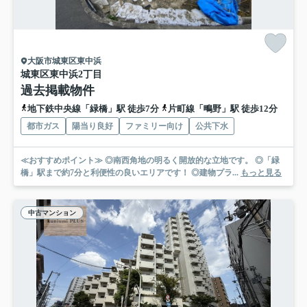
大阪市城東区東中浜
城東区東中浜2丁目
過去掲載物件
地下鉄中央線「緑橋」駅 徒歩7分
片町線「鴫野」駅 徒歩12分
都市ガス
陽当り良好
ファミリー向け
公共下水
≪おすすめポイント≫ ◎南西角地の明るく開放的な立地です。 ◎「緑
橋」駅まで約7分と利便性の良いエリアです！ ◎建物プラ...
もっと見る
中古マンション