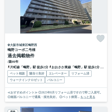
大阪市城東区鴫野西
鴫野コーポ二号棟
過去掲載物件
/築46年
片町線「鴫野」駅 徒歩2分
おおさか東線「鴫野」駅 徒歩2分
地下鉄
ペット相談
陽当り良好
エレベーター
リフォーム済
ウォークインクロゼット
バルコニー
≪おすすめポイント≫ ◎2025年8月リフォーム済ですので即ご入居可。
◎南面バルコニーで通風・採光良好。 ◎ペット飼育...
もっと見る
売地