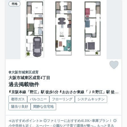
売地
大阪市城東区成育
大阪市城東区成育4丁目
過去掲載物件
京阪本線「野江」駅 徒歩5分
おおさか東線「ＪＲ野江」駅 徒歩5分
都市ガス
バルコニー
フローリング
システムキッチン
陽当り良好
閑静な住宅地
≪おすすめポイント≫ ◎ファミリーにおすすめ4LDK+車庫プラン！ ◎
小中学校も近く、スーパー・公園など子育て環境が整っ...
もっと見る