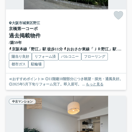
大阪市城東区野江
京橋第一コーポ
過去掲載物件
/築59年
京阪本線「野江」駅 徒歩11分
おおさか東線「ＪＲ野江」駅 徒歩11分
陽当り良好
リフォーム済
バルコニー
フローリング
都市ガス
駐輪場
≪おすすめポイント≫ ◎11階建10階部分につき眺望・採光・通風良好。
◎2025年5月下旬リフォーム完了。即入居可。 ...
もっと見る
中古マンション