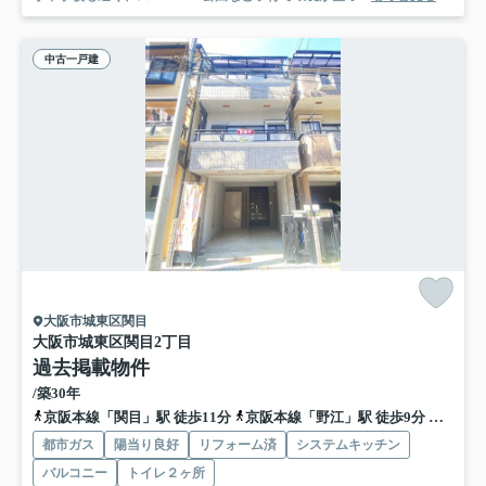
中古一戸建
大阪市城東区関目
大阪市城東区関目2丁目
過去掲載物件
/築30年
京阪本線「関目」駅 徒歩11分
京阪本線「野江」駅 徒歩9分
地下鉄
都市ガス
陽当り良好
リフォーム済
システムキッチン
バルコニー
トイレ２ヶ所