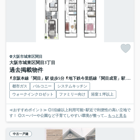
大阪市城東区関目
大阪市城東区関目3丁目
過去掲載物件
京阪本線「関目」駅 徒歩5分
地下鉄今里筋線「関目成育」駅 徒歩6分
都市ガス
バルコニー
システムキッチン
ウォークインクロゼット
ファミリー向け
浴室１坪以上
≪おすすめポイント≫ ◎3沿線以上利用可能+駅近で利便性の高い立地で
す！ ◎スーパーや公園など子育てしやすい環境が整って...
もっと見る
中古一戸建