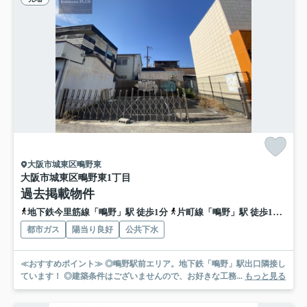
大阪市城東区鴫野東
大阪市城東区鴫野東1丁目
過去掲載物件
地下鉄今里筋線「鴫野」駅 徒歩1分
片町線「鴫野」駅 徒歩1分
おお
都市ガス
陽当り良好
公共下水
≪おすすめポイント≫ ◎鴫野駅前エリア。地下鉄「鴫野」駅出口隣接し
ています！ ◎建築条件はございませんので、お好きな工務...
もっと見る