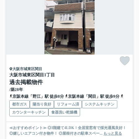
大阪市城東区関目
大阪市城東区関目1丁目
過去掲載物件
/築28年
京阪本線「野江」駅 徒歩8分
京阪本線「関目」駅 徒歩9分
地下鉄今
都市ガス
陽当り良好
リフォーム済
システムキッチン
カウンターキッチン
食器洗い乾燥機
≪おすすめポイント≫ ◎3階建て4LDK！全居室窓有で採光通風良好！
◎嬉しいエアコン付き物件！ ◎屋根付きの駐車スペー...
もっと見る