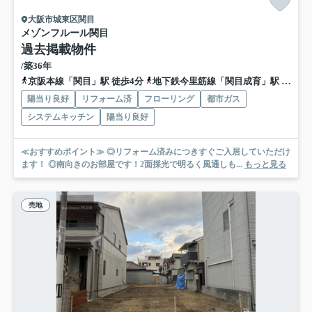
大阪市城東区関目
メゾンフルール関目
過去掲載物件
/築36年
京阪本線「関目」駅 徒歩4分
地下鉄今里筋線「関目成育」駅 徒歩5分
陽当り良好
リフォーム済
フローリング
都市ガス
システムキッチン
陽当り良好
≪おすすめポイント≫ ◎リフォーム済みにつきすぐご入居していただけ
ます！ ◎南向きのお部屋です！2面採光で明るく風通しも...
もっと見る
売地