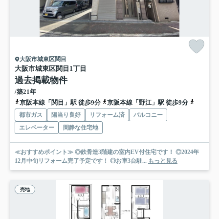
大阪市城東区関目
大阪市城東区関目1丁目
過去掲載物件
/築21年
京阪本線「関目」駅 徒歩9分
京阪本線「野江」駅 徒歩9分
地下鉄今
都市ガス
陽当り良好
リフォーム済
バルコニー
エレベーター
閑静な住宅地
≪おすすめポイント≫ ◎鉄骨造3階建の室内EV付住宅です！ ◎2024年
12月中旬リフォーム完了予定です！ ◎お車3台駐...
もっと見る
売地