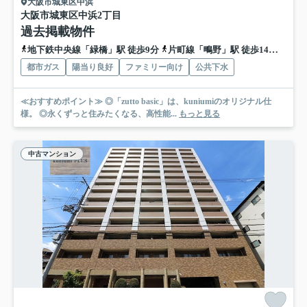
大阪市城東区中浜
大阪市城東区中浜2丁目
過去掲載物件
地下鉄中央線「緑橋」駅 徒歩9分
片町線「鴫野」駅 徒歩14分
地下
都市ガス
陽当り良好
ファミリー向け
公共下水
≪おすすめポイント≫ ◎「zutto basic」は、kuniumiのオリジナル仕
様。 ◎永くずっと住みたくなる、高性能...
もっと見る
中古マンション