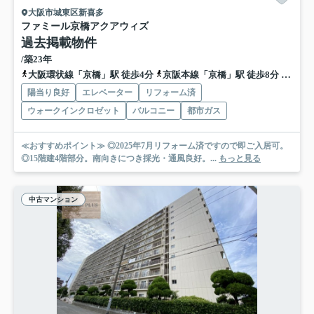
大阪市城東区新喜多
ファミール京橋アクアウィズ
過去掲載物件
/築23年
大阪環状線「京橋」駅 徒歩4分
京阪本線「京橋」駅 徒歩8分
地下鉄
陽当り良好
エレベーター
リフォーム済
ウォークインクロゼット
バルコニー
都市ガス
≪おすすめポイント≫ ◎2025年7月リフォーム済ですので即ご入居可。
◎15階建4階部分。南向きにつき採光・通風良好。...
もっと見る
中古マンション