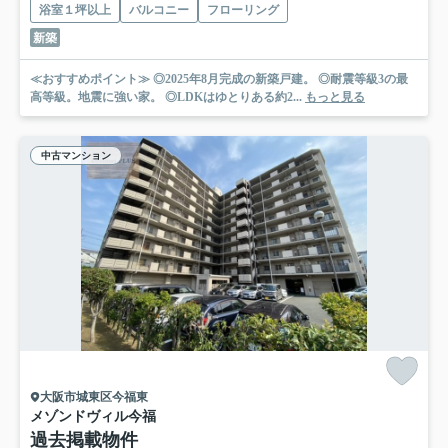
浴室１坪以上
バルコニー
フローリング
新築
≪おすすめポイント≫ ◎2025年8月完成の新築戸建。 ◎耐震等級3の最
高等級。地震に強い家。 ◎LDKはゆとりある約2...
もっと見る
中古マンション
大阪市城東区今福東
メゾンドヴィル今福
過去掲載物件