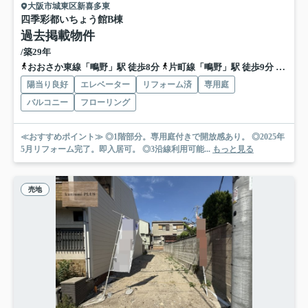
大阪市城東区新喜多東
四季彩都いちょう館B棟
過去掲載物件
/築29年
おおさか東線「鴫野」駅 徒歩8分
片町線「鴫野」駅 徒歩9分
地下鉄
陽当り良好
エレベーター
リフォーム済
専用庭
バルコニー
フローリング
≪おすすめポイント≫ ◎1階部分。専用庭付きで開放感あり。 ◎2025年
5月リフォーム完了。即入居可。 ◎3沿線利用可能...
もっと見る
売地