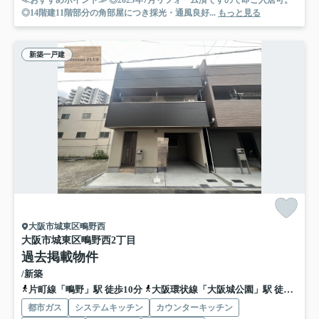
≪おすすめポイント≫ ◎2025年7月リフォーム済ですので即ご入居可。
◎14階建11階部分の角部屋につき採光・通風良好...
もっと見る
新築一戸建
大阪市城東区鴫野西
大阪市城東区鴫野西2丁目
過去掲載物件
/新築
片町線「鴫野」駅 徒歩10分
大阪環状線「大阪城公園」駅 徒歩10分
都市ガス
システムキッチン
カウンターキッチン