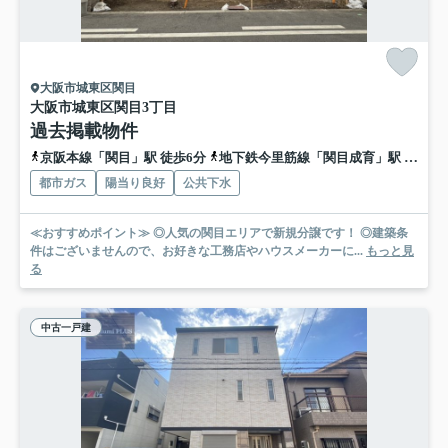
大阪市城東区関目
大阪市城東区関目3丁目
過去掲載物件
京阪本線「関目」駅 徒歩6分
地下鉄今里筋線「関目成育」駅 徒歩7分
都市ガス
陽当り良好
公共下水
≪おすすめポイント≫ ◎人気の関目エリアで新規分譲です！ ◎建築条
件はございませんので、お好きな工務店やハウスメーカーに...
もっと見
る
中古一戸建