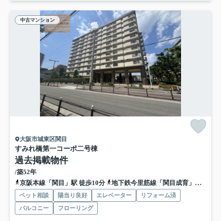
中古マンション
大阪市城東区関目
すみれ橋第一コーポ二号棟
過去掲載物件
/築52年
京阪本線「関目」駅 徒歩10分
地下鉄今里筋線「関目成育」駅 徒歩10分
ペット相談
陽当り良好
エレベーター
リフォーム済
バルコニー
フローリング