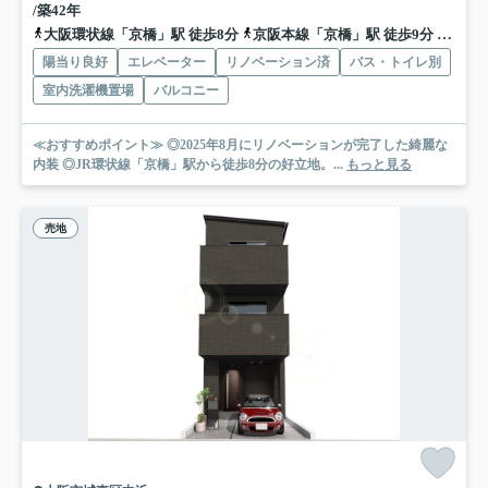
/築42年
大阪環状線「京橋」駅 徒歩8分
京阪本線「京橋」駅 徒歩9分
地下鉄
陽当り良好
エレベーター
リノベーション済
バス・トイレ別
室内洗濯機置場
バルコニー
≪おすすめポイント≫ ◎2025年8月にリノベーションが完了した綺麗な
内装 ◎JR環状線「京橋」駅から徒歩8分の好立地。...
もっと見る
売地