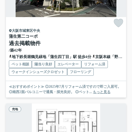
大阪市城東区中央
蒲生第二コーポ
過去掲載物件
/築42年
地下鉄長堀鶴見緑地「蒲生四丁目」駅 徒歩4分
京阪本線「野江」駅 徒歩12分
ペット相談
陽当り良好
エレベーター
リフォーム済
ウォークインシューズクロゼット
フローリング
≪おすすめポイント≫ ◎2025年7月リフォーム済ですので即ご入居可。
◎南西2面バルコニーで通風・採光良好。 ◎ペット...
もっと見る
売地