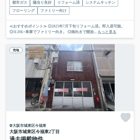
都市ガス
陽当り良好
リフォーム済
システムキッチン
フローリング
ファミリー向け
≪おすすめポイント≫ ◎2025年7月下旬リフォーム済。即入居可能。
◎5LDK+車庫でファミリー向き。 ◎南向きで開放...
もっと見る
売地
大阪市城東区今福東
大阪市城東区今福東2丁目
過去掲載物件