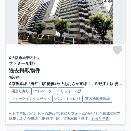
大阪市城東区中央
ファミール野江
過去掲載物件
/築39年
京阪本線「野江」駅 徒歩4分
おおさか東線「ＪＲ野江」駅 徒歩4分
陽当り良好
エレベーター
リフォーム済
ウォークインクロゼット
バス・トイレ別
室内洗濯機置場
≪おすすめポイント≫ ◎2025年6月にリフォームが完了した綺麗な室内
◎JRおおさか東線「JR野江」駅、京阪本線「野江...
もっと見る