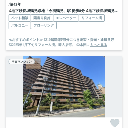
/築43年
地下鉄長堀鶴見緑地「今福鶴見」駅 徒歩8分
地下鉄長堀鶴見緑地「蒲生四丁目」駅 徒歩15分
ペット相談
陽当り良好
エレベーター
リフォーム済
バルコニー
フローリング
≪おすすめポイント≫ ◎10階建9階部分につき眺望・採光・通風良好
◎2025年1月下旬リフォーム済。即入居可。 ◎水回...
もっと見る
中古マンション