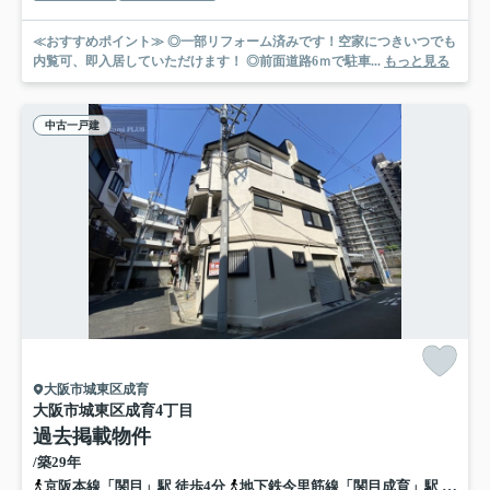
≪おすすめポイント≫ ◎一部リフォーム済みです！空家につきいつでも
内覧可、即入居していただけます！ ◎前面道路6ｍで駐車...
もっと見る
中古一戸建
大阪市城東区成育
大阪市城東区成育4丁目
過去掲載物件
/築29年
京阪本線「関目」駅 徒歩4分
地下鉄今里筋線「関目成育」駅 徒歩4分