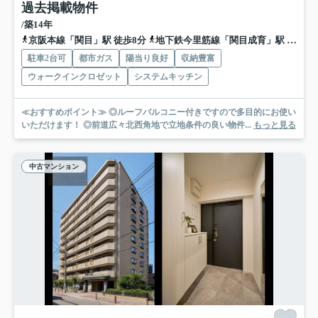
過去掲載物件
/築14年
京阪本線「関目」駅 徒歩8分
地下鉄今里筋線「関目成育」駅 徒歩8分
駐車2台可
都市ガス
陽当り良好
収納豊富
ウォークインクロゼット
システムキッチン
≪おすすめポイント≫ ◎ルーフバルコニー付きですので多目的にお使い
いただけます！ ◎前道広々北西角地で立地条件の良い物件...
もっと見る
中古マンション