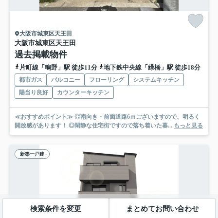
大阪市城東区天王田
大阪市城東区天王田
過去掲載物件
片町線「鴫野」駅 徒歩11分
地下鉄中央線「緑橋」駅 徒歩18分
都市ガス
バルコニー
フローリング
システムキッチン
陽当り良好
カウンターキッチン
≪おすすめポイント≫ ◎南向き・前面道路6ｍございますので、明るく
開放感があります！ ◎閑静な住宅街ですので落ち着いた暮...
もっと見る
新築一戸建
検索条件を変更
まとめてお問い合わせ