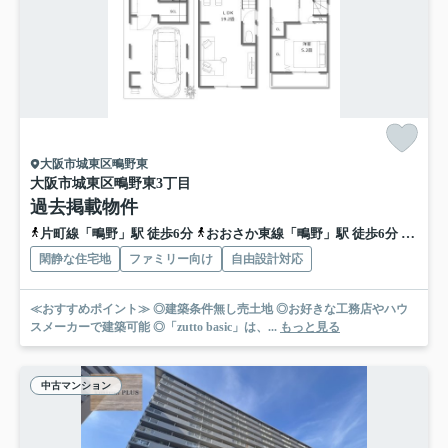
大阪市城東区鴫野東
大阪市城東区鴫野東3丁目
過去掲載物件
片町線「鴫野」駅 徒歩6分
おおさか東線「鴫野」駅 徒歩6分
地下鉄
閑静な住宅地
ファミリー向け
自由設計対応
≪おすすめポイント≫ ◎建築条件無し売土地 ◎お好きな工務店やハウ
スメーカーで建築可能 ◎「zutto basic」は、...
もっと見る
中古マンション