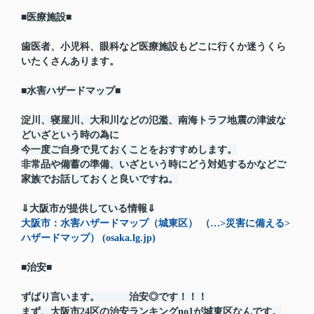
■医療施設■
歯医者、小児科、眼科など医療施設もどこに行くか迷うくら
いたくさんあります。
■水害ハザードマップ■
淀川、寝屋川、大和川などの氾濫、南海トラフ地震の津波な
どいざという時の為に
今一度ご自身で見ておくことをおすすめします。
非常品や備蓄の準備、いざという時にどう対処するかなどご
家族でお話しておくと良いですね。
⇓大阪市が提供している情報⇓
大阪市：水害ハザードマップ（城東区） （…>災害に備える>
ハザードマップ） (osaka.lg.jp)
■治安■
ずばり言います。 治安◎です！！！
まず、大阪市24区の治安ランキングno1が城東区なんです。