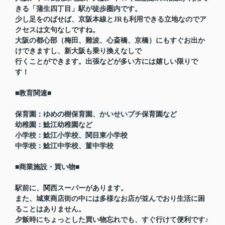
きる「蒲生四丁目」駅が徒歩圏内です。
少し足をのばせば、京阪本線とJRも利用できる立地なのでア
クセスは文句なしですね。
大阪の都心部（梅田、難波、心斎橋、京橋）にもすぐお出か
けできますし、新大阪も乗り換えなしで
行くことができます。出張などが多い方には嬉しい限りで
す！
■教育関連■
保育園：ゆめの樹保育園、かいせいプチ保育園など
幼稚園：鯰江幼稚園など
小学校：鯰江小学校、関目東小学校
中学校：鯰江中学校、菫中学校
■商業施設・買い物■
駅前に、関西スーパーがあります。
また、城東商店街の中には多様なお店が並んでおり生活に困
ることはありません。
夕飯時にちょっとした買い物忘れでも、すぐ行けて便利です♪