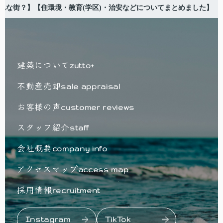
んな街？】【住環境・教育(学区)・治安などについてまとめました】
建築について
zutto+
不動産売却
sale appraisal
お客様の声
customer reviews
スタッフ紹介
staff
会社概要
company info
アクセスマップ
access map
採用情報
recruitment
Instagram
TikTok