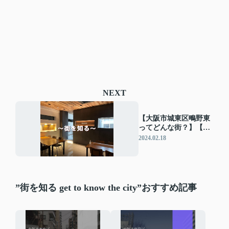
NEXT
【大阪市城東区鴫野東
ってどんな街？】【住
環境・教育(学区)・治
2024.02.18
安などについてまとめ
ました】
”街を知る get to know the city”おすすめ記事