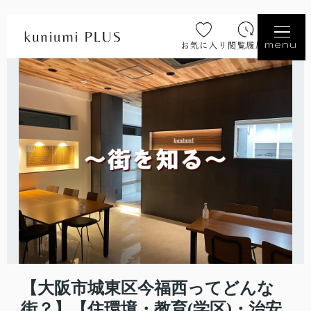
お気に入り
閲覧履歴
menu
【大阪市城東区今福西ってどんな
街？】【住環境・教育(学区)・治安