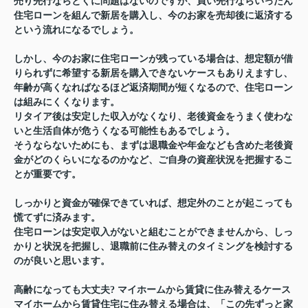
売り先行ならとくに問題はないのですが、買い先行ならいったん
住宅ローンを組んで新居を購入し、今のお家を売却後に返済する
という流れになるでしょう。
しかし、今のお家に住宅ローンが残っている場合は、想定額が借
りられずに希望する新居を購入できないケースもありえますし、
年齢が高くなればなるほど返済期間が短くなるので、住宅ローン
は組みにくくなります。
リタイア後は安定した収入がなくなり、老後資金をうまく使わな
いと生活自体が危うくなる可能性もあるでしょう。
そうならないためにも、まずは退職金や年金なども含めた老後資
金がどのくらいになるのかなど、ご自身の資産状況を把握するこ
とが重要です。
しっかりと資金が確保できていれば、想定外のことが起こっても
慌てずに済みます。
住宅ローンは安定収入がないと組むことができませんから、しっ
かりと状況を把握し、退職前に住み替えのタイミングを検討する
のが良いと思います。
高齢になっても大丈夫? マイホームから賃貸に住み替えるケース
マイホームから賃貸住宅に住み替える場合は、「この先ずっと家