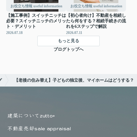
お役立ち情報 useful information
お役立ち情報 useful information
【施工事例】スイッチニッチは
【初心者向け】不動産を相続し
必要？スイッチニッチのメリッ
たら何をする？相続手続きの流
ト・デメリット
れを6ステップで解説
2026.07.18
2026.07.11
もっと見る
ブログトップへ
グ
【老後の住み替え】子どもの独立後、マイホームはどうする？
建築について
zutto+
不動産売却
sale appraisal