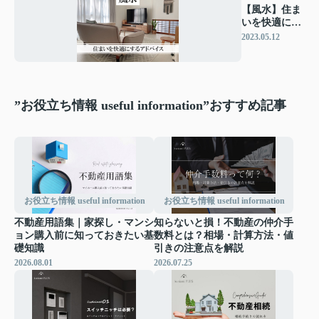
【風水】住ま
いを快適にす
るアドバイス
2023.05.12
♩
”お役立ち情報 useful information”おすすめ記事
お役立ち情報 useful information
お役立ち情報 useful information
不動産用語集｜家探し・マンシ
知らないと損！不動産の仲介手
ョン購入前に知っておきたい基
数料とは？相場・計算方法・値
礎知識
引きの注意点を解説
2026.08.01
2026.07.25