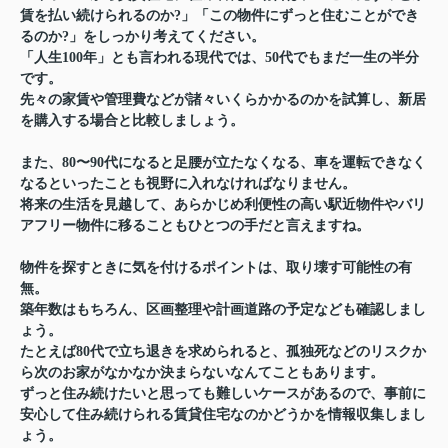
賃を払い続けられるのか?」「この物件にずっと住むことができ
るのか?」をしっかり考えてください。
「人生100年」とも言われる現代では、50代でもまだ一生の半分
です。
先々の家賃や管理費などが諸々いくらかかるのかを試算し、新居
を購入する場合と比較しましょう。
また、80〜90代になると足腰が立たなくなる、車を運転できなく
なるといったことも視野に入れなければなりません。
将来の生活を見越して、あらかじめ利便性の高い駅近物件やバリ
アフリー物件に移ることもひとつの手だと言えますね。
物件を探すときに気を付けるポイントは、取り壊す可能性の有
無。
築年数はもちろん、区画整理や計画道路の予定なども確認しまし
ょう。
たとえば80代で立ち退きを求められると、孤独死などのリスクか
ら次のお家がなかなか決まらないなんてこともあります。
ずっと住み続けたいと思っても難しいケースがあるので、事前に
安心して住み続けられる賃貸住宅なのかどうかを情報収集しまし
ょう。