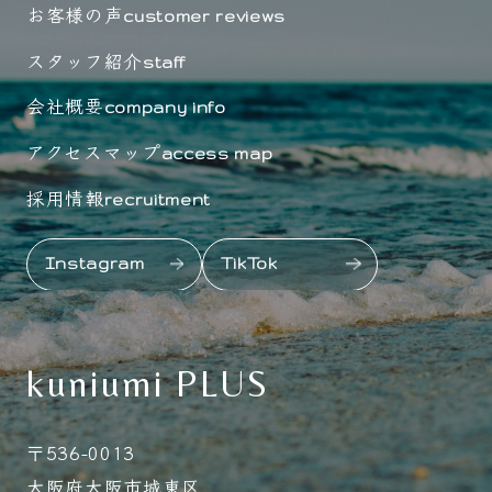
お客様の声
customer reviews
スタッフ紹介
staff
会社概要
company info
アクセスマップ
access map
採用情報
recruitment
Instagram
TikTok
kuniumi PLUS
〒536-0013
大阪府大阪市城東区