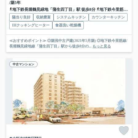
/築5年
地下鉄長堀鶴見緑地「蒲生四丁目」駅 徒歩8分
地下鉄今里筋線「蒲生四丁目」駅 徒歩8分
陽当り良好
収納豊富
システムキッチン
カウンターキッチン
IHクッキングヒーター
食器洗い乾燥機
≪おすすめポイント≫ ◎築浅中古戸建(2021年5月築) ◎地下鉄今里筋線/
長堀鶴見緑地線「蒲生四丁目」駅から徒歩8分の...
もっと見る
中古マンション