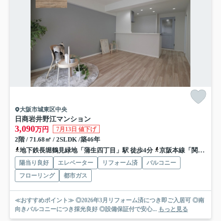
大阪市城東区中央
日商岩井野江マンション
3,090
万円
7月13日 値下げ
2階 / 71.68㎡ / 2SLDK /築46年
地下鉄長堀鶴見緑地「蒲生四丁目」駅 徒歩4分
京阪本線「関目」駅 徒歩7分
陽当り良好
エレベーター
リフォーム済
バルコニー
フローリング
都市ガス
≪おすすめポイント≫ ◎2026年3月リフォーム済につき即ご入居可 ◎南
向きバルコニーにつき採光良好 ◎設備保証付で安心...
もっと見る