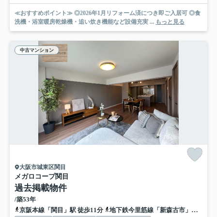
≪おすすめポイント≫ ◎2026年1月リフォーム済につき即ご入居可 ◎食
洗機・浴室暖房乾燥機・追い炊き機能など設備充実 ...
もっと見る
中古マンション
大阪市城東区関目
メガロコープ関目
過去掲載物件
/築53年
京阪本線「関目」駅 徒歩11分
地下鉄今里筋線「新森古市」駅 徒歩11分