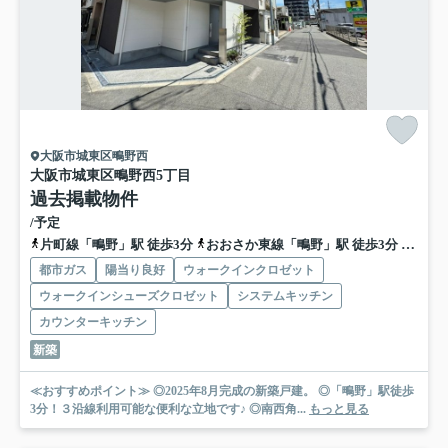
大阪市城東区鴫野西
大阪市城東区鴫野西5丁目
過去掲載物件
/予定
片町線「鴫野」駅 徒歩3分
おおさか東線「鴫野」駅 徒歩3分
地下鉄
都市ガス
陽当り良好
ウォークインクロゼット
ウォークインシューズクロゼット
システムキッチン
カウンターキッチン
新築
≪おすすめポイント≫ ◎2025年8月完成の新築戸建。 ◎「鴫野」駅徒歩
3分！３沿線利用可能な便利な立地です♪ ◎南西角...
もっと見る