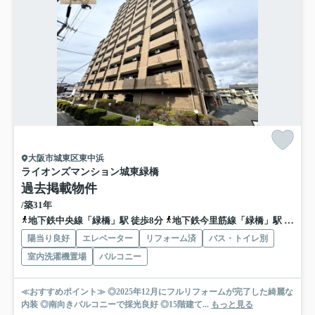
大阪市城東区東中浜
ライオンズマンション城東緑橋
過去掲載物件
/築31年
地下鉄中央線「緑橋」駅 徒歩8分
地下鉄今里筋線「緑橋」駅 徒歩8分
陽当り良好
エレベーター
リフォーム済
バス・トイレ別
室内洗濯機置場
バルコニー
≪おすすめポイント≫ ◎2025年12月にフルリフォームが完了した綺麗な
内装 ◎南向きバルコニーで採光良好 ◎15階建て...
もっと見る