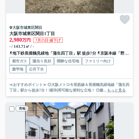
大阪市城東区関目
大阪市城東区関目1丁目
2,980
万円
7月25日 値下げ
- / 143.71㎡ / -
地下鉄長堀鶴見緑地「蒲生四丁目」駅 徒歩7分
京阪本線「野江」駅 徒歩8分
都市ガス
陽当り良好
閑静な住宅地
ファミリー向け
旗竿地
公共下水
≪おすすめポイント≫ ◎大阪メトロ今里筋線＆長堀鶴見緑地線「蒲生四
丁目」駅から徒歩7分！3駅利用可能な便利な立地！ ◎建...
もっと見る
売地