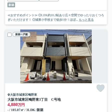
新築
≪おすすめポイント≫ ◎LDK約18.2帖あり広々空間でゆったりおくつろ
ぎいただけます！ ◎城東小学校まで徒歩1分！ほぼ...
もっと見る
新築一戸建
大阪市城東区鴫野東
大阪市城東区鴫野東3丁目 C号地
4,880
万円
- / 105.07㎡ / 3LDK /新築