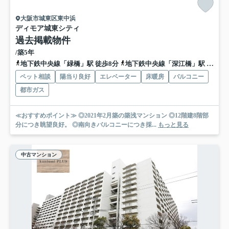
大阪市城東区東中浜
ディモア城東シティ
過去掲載物件
/築5年
地下鉄中央線「緑橋」駅 徒歩8分
地下鉄中央線「深江橋」駅 徒歩11分
ペット相談
陽当り良好
エレベーター
床暖房
バルコニー
都市ガス
≪おすすめポイント≫ ◎2021年2月築の築浅マンション ◎12階建8階部
分につき眺望良好。 ◎南向きバルコニーにつき採...
もっと見る
中古マンション