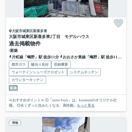
大阪市城東区新喜多東
大阪市城東区新喜多東2丁目 モデルハウス
過去掲載物件
/新築
片町線「鴫野」駅 徒歩11分
おおさか東線「鴫野」駅 徒歩11分
地
都市ガス
陽当り良好
収納豊富
ウォークインシューズクロゼット
システムキッチン
カウンターキッチン
新築
≪おすすめポイント≫ ◎「zutto basic」は、kuniumiのオリジナル仕
様。 ◎永くずっと住みたくなる、高性能...
もっと見る
売地