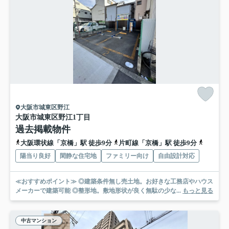
大阪市城東区野江
大阪市城東区野江1丁目
過去掲載物件
大阪環状線「京橋」駅 徒歩9分
片町線「京橋」駅 徒歩9分
東西線「
陽当り良好
閑静な住宅地
ファミリー向け
自由設計対応
≪おすすめポイント≫ ◎建築条件無し売土地。お好きな工務店やハウス
メーカーで建築可能 ◎整形地。敷地形状が良く無駄の少な...
もっと見る
中古マンション