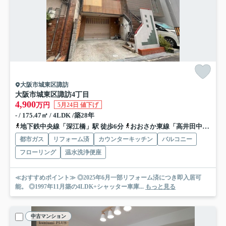
大阪市城東区諏訪
大阪市城東区諏訪4丁目
4,900
万円
5月24日 値下げ
- / 175.47㎡ / 4LDK /築28年
地下鉄中央線「深江橋」駅 徒歩6分
おおさか東線「高井田中央」駅 徒歩13分
都市ガス
リフォーム済
カウンターキッチン
バルコニー
フローリング
温水洗浄便座
≪おすすめポイント≫ ◎2025年6月一部リフォーム済につき即入居可
能。 ◎1997年11月築の4LDK+シャッター車庫...
もっと見る
中古マンション