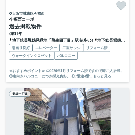
大阪市城東区今福西
今福西コーポ
過去掲載物件
/築51年
地下鉄長堀鶴見緑地「蒲生四丁目」駅 徒歩6分
地下鉄長堀鶴見緑地「今福鶴見」駅 徒歩11分
陽当り良好
エレベーター
二重サッシ
リフォーム済
ウォークインクロゼット
バルコニー
≪おすすめポイント≫ ◎2026年1月リフォーム済ですので即ご入居可。
◎南向きバルコニーにつき採光良好。 ◎7階建4階...
もっと見る
新築一戸建