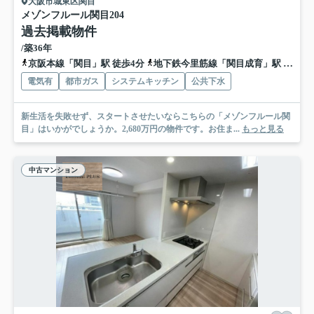
大阪市城東区関目
メゾンフルール関目
204
過去掲載物件
/築36年
京阪本線「関目」駅 徒歩4分
地下鉄今里筋線「関目成育」駅 徒歩5分
電気有
都市ガス
システムキッチン
公共下水
新生活を失敗せず、スタートさせたいならこちらの「メゾンフルール関
目」はいかがでしょうか。2,680万円の物件です。お住ま...
もっと見る
中古マンション