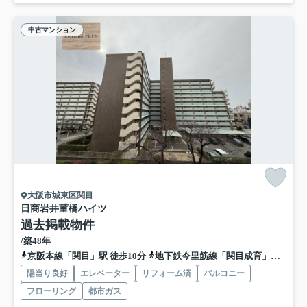
中古マンション
大阪市城東区関目
日商岩井菫橋ハイツ
過去掲載物件
/築48年
京阪本線「関目」駅 徒歩10分
地下鉄今里筋線「関目成育」駅 徒歩12分
陽当り良好
エレベーター
リフォーム済
バルコニー
フローリング
都市ガス