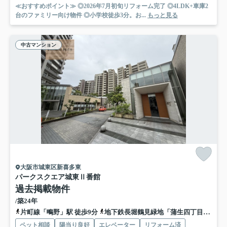
≪おすすめポイント≫ ◎2026年7月初旬リフォーム完了 ◎4LDK+車庫2
台のファミリー向け物件 ◎小学校徒歩3分。お...
もっと見る
中古マンション
大阪市城東区新喜多東
パークスクエア城東Ⅱ番館
過去掲載物件
/築24年
片町線「鴫野」駅 徒歩9分
地下鉄長堀鶴見緑地「蒲生四丁目」駅 徒歩16分
ペット相談
陽当り良好
エレベーター
リフォーム済