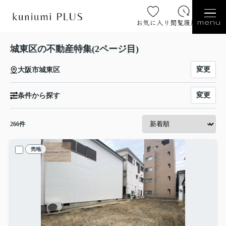
お気に入り
閲覧履歴
menu
城東区の不動産特集(2ページ目)
変更
大阪市城東区
変更
条件から探す
266
件
売地