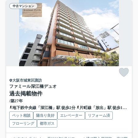
中古マンション
大阪市城東区諏訪
ファミール深江橋デュオ
過去掲載物件
/築27年
地下鉄中央線「深江橋」駅 徒歩2分
片町線「放出」駅 徒歩17分
地
ペット相談
陽当り良好
エレベーター
リフォーム済
フローリング
都市ガス