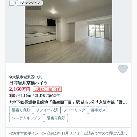
中古マンション
大阪市城東区中央
日商岩井京橋ハイツ
2,160
万円
2月12日 値下げ
5階 / 62.10㎡ / 2LDK /築52年
地下鉄長堀鶴見緑地「蒲生四丁目」駅 徒歩5分
京阪本線「野江」駅 徒歩11分
陽当り良好
リフォーム済
フローリング
都市ガス
システムキッチン
陽当り良好
≪おすすめポイント≫ ◎2023年11月リフォーム済みですので即ご入居し