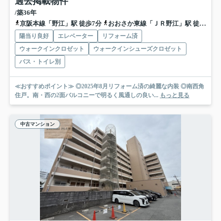
過去掲載物件
/築36年
京阪本線「野江」駅 徒歩7分
おおさか東線「ＪＲ野江」駅 徒歩7分
陽当り良好
エレベーター
リフォーム済
ウォークインクロゼット
ウォークインシューズクロゼット
バス・トイレ別
≪おすすめポイント≫ ◎2025年8月リフォーム済の綺麗な内装 ◎南西角
住戸。南・西の2面バルコニーで明るく風通しの良い...
もっと見る
中古マンション