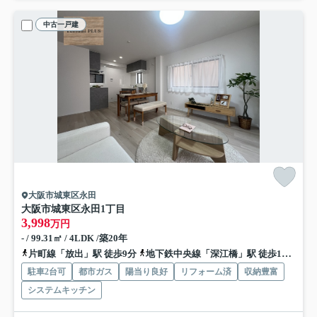
中古一戸建
大阪市城東区永田
大阪市城東区永田1丁目
3,998
万円
- / 99.31㎡ / 4LDK /築20年
片町線「放出」駅 徒歩9分
地下鉄中央線「深江橋」駅 徒歩15分
片
駐車2台可
都市ガス
陽当り良好
リフォーム済
収納豊富
システムキッチン