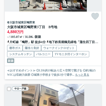
大阪市城東区鴫野東
大阪市城東区鴫野東3丁目 B号地
4,880
万円
- / 105.07㎡ / 3LDK /新築
片町線「鴫野」駅 徒歩4分
地下鉄長堀鶴見緑地「蒲生四丁目」駅 徒歩18分
都市ガス
陽当り良好
ウォークインクロゼット
システムキッチン
バルコニー
TVモニタ付インターホン
新築
≪おすすめポイント≫ ◎LDK約19帖あり広々空間で寛げる ◎約3帖の
WICは収納力抜群 ◎城東小学校まで徒歩2分で通学...
もっと見る
中古一戸建