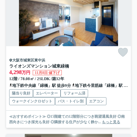
大阪市城東区東中浜
ライオンズマンション城東緑橋
4,298
万円
11月8日 値下げ
12階 / 78.08㎡ / 2SLDK /築32年
地下鉄中央線「緑橋」駅 徒歩9分
地下鉄今里筋線「緑橋」駅 徒歩9分
陽当り良好
エレベーター
リフォーム済
ウォークインクロゼット
バス・トイレ別
エアコン
≪おすすめポイント≫ ◎15階建ての12階部分につき眺望通風良好 ◎南
西向きにつき採光も良好 ◎隣接する住戸が少なく静か...
もっと見る