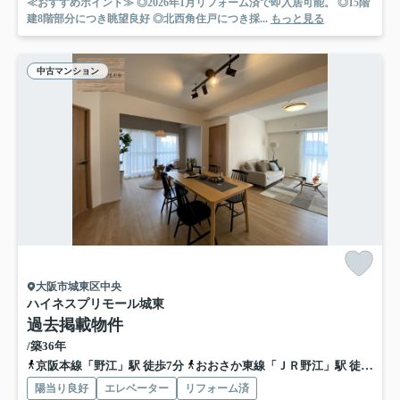
≪おすすめポイント≫ ◎2026年1月リフォーム済で即入居可能。 ◎15階
建8階部分につき眺望良好 ◎北西角住戸につき採...
もっと見る
中古マンション
大阪市城東区中央
ハイネスプリモール城東
過去掲載物件
/築36年
京阪本線「野江」駅 徒歩7分
おおさか東線「ＪＲ野江」駅 徒歩7分
陽当り良好
エレベーター
リフォーム済