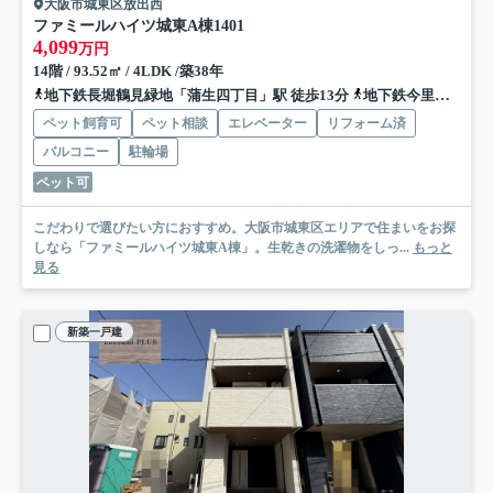
大阪市城東区放出西
ファミールハイツ城東A棟
1401
4,099
万円
14階 / 93.52㎡ / 4LDK /築38年
地下鉄長堀鶴見緑地「蒲生四丁目」駅 徒歩13分
地下鉄今里筋線「蒲生四丁目」駅 徒歩13分
ペット飼育可
ペット相談
エレベーター
リフォーム済
バルコニー
駐輪場
ペット可
こだわりで選びたい方におすすめ。大阪市城東区エリアで住まいをお探
しなら「ファミールハイツ城東A棟」。生乾きの洗濯物をしっ...
もっと
見る
新築一戸建