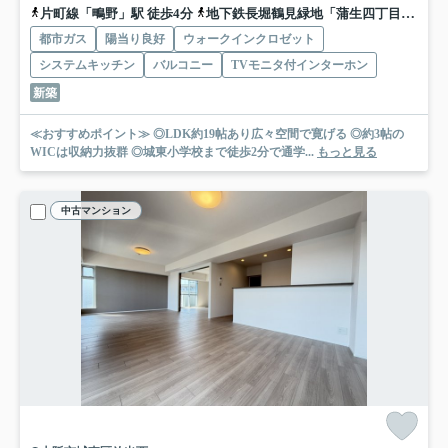
片町線「鴫野」駅 徒歩4分
地下鉄長堀鶴見緑地「蒲生四丁目」駅 徒歩18分
都市ガス
陽当り良好
ウォークインクロゼット
システムキッチン
バルコニー
TVモニタ付インターホン
新築
≪おすすめポイント≫ ◎LDK約19帖あり広々空間で寛げる ◎約3帖の
WICは収納力抜群 ◎城東小学校まで徒歩2分で通学...
もっと見る
中古マンション