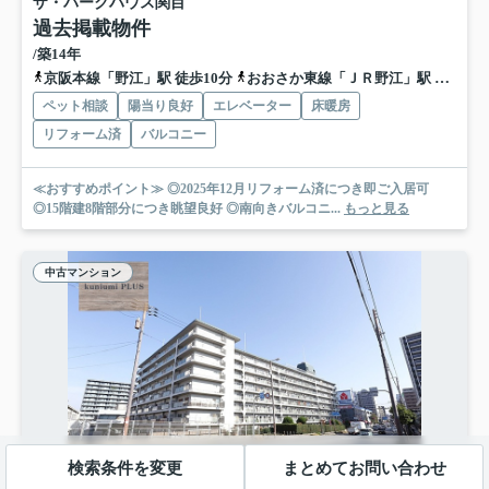
ザ・パークハウス関目
過去掲載物件
/築14年
京阪本線「野江」駅 徒歩10分
おおさか東線「ＪＲ野江」駅 徒歩11分
ペット相談
陽当り良好
エレベーター
床暖房
リフォーム済
バルコニー
≪おすすめポイント≫ ◎2025年12月リフォーム済につき即ご入居可
◎15階建8階部分につき眺望良好 ◎南向きバルコニ...
もっと見る
中古マンション
検索条件を変更
まとめてお問い合わせ