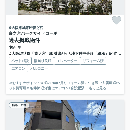
大阪市城東区森之宮
森之宮パークサイドコーポ
過去掲載物件
/築43年
大阪環状線「森ノ宮」駅 徒歩8分
地下鉄中央線「緑橋」駅 徒歩11分
ペット相談
陽当り良好
エレベーター
リフォーム済
エアコン
バルコニー
≪おすすめポイント≫ ◎2026年2月リフォーム済につき即ご入居可 ◎ペ
ット飼育可※条件付 ◎洋室にエアコン1台設置済 ...
もっと見る
新築一戸建