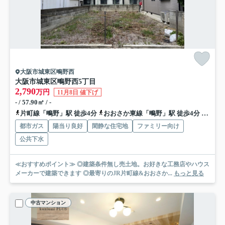
大阪市城東区鴫野西
大阪市城東区鴫野西5丁目
2,790
万円
11月8日 値下げ
- / 57.90㎡ / -
片町線「鴫野」駅 徒歩4分
おおさか東線「鴫野」駅 徒歩4分
地下鉄
都市ガス
陽当り良好
閑静な住宅地
ファミリー向け
公共下水
≪おすすめポイント≫ ◎建築条件無し売土地。お好きな工務店やハウス
メーカーで建築できます ◎最寄りのJR片町線&おおさか...
もっと見る
中古マンション