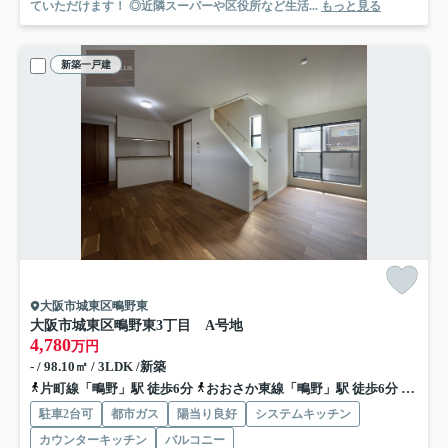
ていただけます！ ◎近隣スーパーや区役所など生活...
もっと見る
新築一戸建
大阪市城東区鴫野東
大阪市城東区鴫野東3丁目 A号地
4,780
万円
- / 98.10㎡ / 3LDK /新築
片町線「鴫野」駅 徒歩6分
おおさか東線「鴫野」駅 徒歩6分
地下鉄
駐車2台可
都市ガス
陽当り良好
システムキッチン
カウンターキッチン
バルコニー