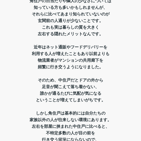
角住戸の日当たりや隣人の少なさについては
知っている方も多いかもしれませんが、
それらに比べてあまり知られていないのが
玄関前の人通りが少ないことです。
これも実は暮らしの質を大きく
左右する隠れたメリットなんです。
近年はネット通販やフードデリバリーを
利用する人が増えたこともあり以前よりも
物流業者がマンションの共用廊下を
頻繁に行き交うようになりました。
そのため、中住戸だとドアの外から
足音が聞こえて落ち着かない、
誰かが通るたびに気配が気になる
ということが増えてしまいがちです。
しかし角住戸は基本的には自分たちの
家族以外の人が往来しない環境にあります。
左右を部屋に挟まれた中住戸に比べると、
不特定多数の人が目の前を
行き交う状況にならないので、