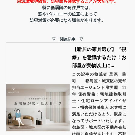
周辺環境や騒音、防犯面も
確認することが大切です。
特に低層階の角住戸では、
窓やバルコニーの位置によって
防犯対策が必要になる場合があります。
▽ 関連記事 ▽
【新居の家具選び】『視
線』を意識するだけ！お
部屋が実物以上に...
この記事の執筆者 里深 隆
司 都島区・城東区の売却
担当エージェント 業界歴 11
年 保有資格：宅地建物取引
士・住宅ローンアドバイザ
ー・損害保険募集人 お客様に
満足いただけるよう、親身に
なってサポートいたします。
都島区・城東区の不動産売却
は特に自信があります。不動