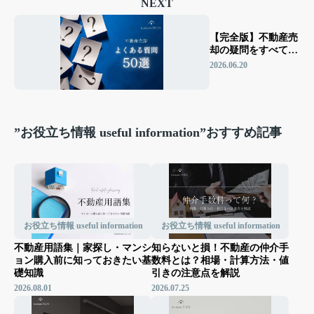
NEXT
【完全版】不動産売
却の疑問をすべて解
消！よくある質問50
2026.06.20
選を徹底解説
”お役立ち情報 useful information”おすすめ記事
お役立ち情報 useful information
お役立ち情報 useful information
不動産用語集｜家探し・マンシ
知らないと損！不動産の仲介手
ョン購入前に知っておきたい基
数料とは？相場・計算方法・値
礎知識
引きの注意点を解説
2026.08.01
2026.07.25