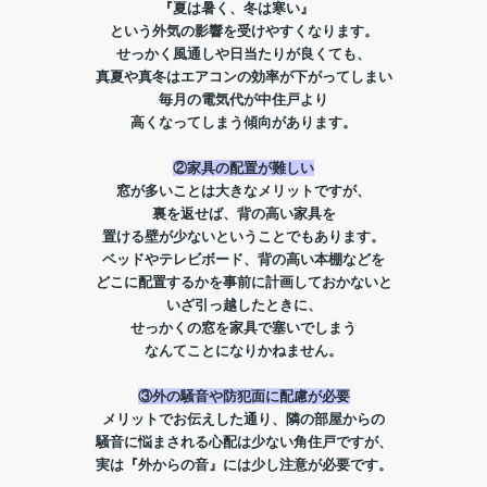
『夏は暑く、冬は寒い』
という外気の影響を受けやすくなります。
せっかく風通しや日当たりが良くても、
真夏や真冬はエアコンの効率が下がってしまい
毎月の電気代が中住戸より
高くなってしまう傾向があります。
②家具の配置が難しい
窓が多いことは大きなメリットですが、
裏を返せば、背の高い家具を
置ける壁が少ないということでもあります。
ベッドやテレビボード、背の高い本棚などを
どこに配置するかを事前に計画しておかないと
いざ引っ越したときに、
せっかくの窓を家具で塞いでしまう
なんてことになりかねません。
③外の騒音や防犯面に配慮が必要
メリットでお伝えした通り、隣の部屋からの
騒音に悩まされる心配は少ない角住戸ですが、
実は『外からの音』には少し注意が必要です。